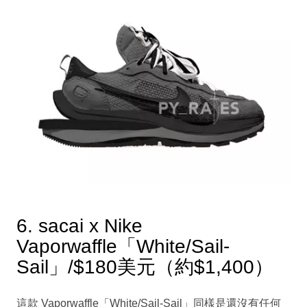
6. sacai x Nike
Vaporwaffle「White/Sail-
Sail」/$180美元（約$1,400）
這款 Vaporwaffle「White/Sail-Sail」同樣是還沒有任何