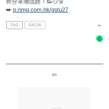
齊分享潮流經！👟👕👖
➡️
p.nmg.com.hk/gstu27
TAG
SACAI
SACAI × NIKE VAPORWAFFLE
NIKE
廣告