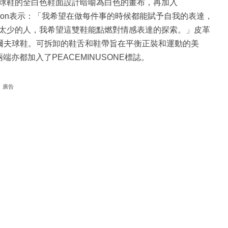
款。將球鞋的全白色鞋面設計暗喻為白色的畫布，再加入
Dragon表示：「我希望在做每件事的時候都能賦予自我的表達，
太少的人，我希望這雙鞋能點燃對情感表達的探索。」皮革
經典高爾夫球鞋。可拆卸的鞋舌和鞋帶旨在平衡正裝和運動的美
端亦都加入了PEACEMINUSONE標誌。
廣告