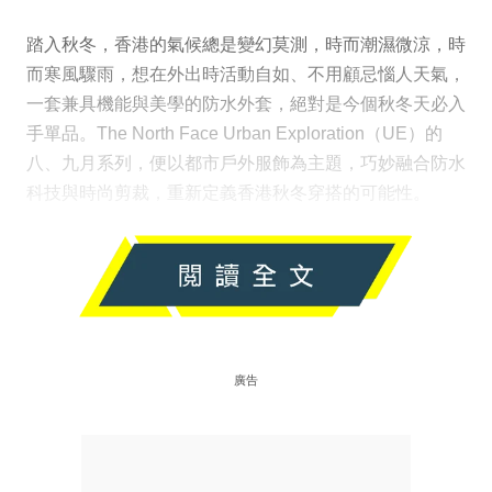
踏入秋冬，香港的氣候總是變幻莫測，時而潮濕微涼，時
而寒風驟雨，想在外出時活動自如、不用顧忌惱人天氣，
一套兼具機能與美學的防水外套，絕對是今個秋冬天必入
手單品。The North Face Urban Exploration（UE）的
八、九月系列，便以都市戶外服飾為主題，巧妙融合防水
科技與時尚剪裁，重新定義香港秋冬穿搭的可能性。
廣告