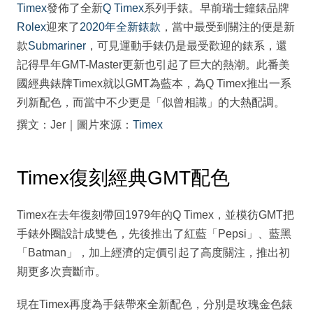
Timex
發佈了全新
Q Timex
系列手錶。早前瑞士鐘錶品牌
Rolex
迎來了
2020年全新錶款
，當中最受到關注的便是新
款
Submariner
，可見運動手錶仍是最受歡迎的錶系，還
記得早年GMT-Master更新也引起了巨大的熱潮。此番美
國經典錶牌Timex就以GMT為藍本，為Q Timex推出一系
列新配色，而當中不少更是「似曾相識」的大熱配調。
撰文：Jer｜圖片來源：
Timex
Timex復刻經典GMT配色
Timex在去年復刻帶回1979年的Q Timex，並模彷GMT把
手錶外圈設計成雙色，先後推出了紅藍「Pepsi」、藍黑
「Batman」，加上經濟的定價引起了高度關注，推出初
期更多次賣斷市。
現在Timex再度為手錶帶來全新配色，分別是玫瑰金色錶