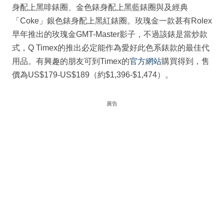
身配上黑啡錶圈、金色錶身配上黑藍錶圈與及經典
「Coke」銀色錶身配上黑紅錶圈。玫瑰金一款甚有Rolex
早年推出的玫瑰金GMT-Master影子，不過該錶是當炒款
式，Q Timex的推出必定能作為愛好此色系錶款的最佳代
用品。有興趣的朋友可到Timex的
官方網站
購買得到，售
價為US$179-US$189（約$1,396-$1,474）。
廣告