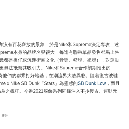
沒有百花齊放的景象，於是Nike和Supreme決定專攻上述
preme本身的品牌名聲很大，每逢有聯乘單品發售都馬上售
人多數都是板仔或沉迷街頭文化（音樂、籃球、塗鴉），對運動
無法抵禦其吸引力。Nike和Supreme合作初期推出的
是為他們的聯乘打好地基，在潮流界大放異彩。隨着復古波鞋
 x Nike SB Dunk「Stars」為靈感的
SB Dunk Low
，而且
為之瘋狂。今番2021服飾系列同樣注入不少復古、運動元
廣告