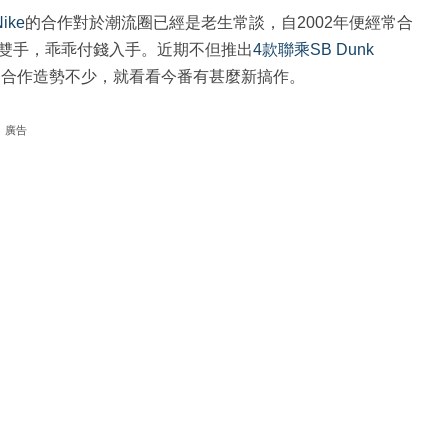
Nike
的合作對於潮流圈已經是老生常談，自2002年便經常合
雙手，乖乖付錢入手。近期不但推出
4款聯乘SB Dunk
番合作造勢不少，就看看今番有甚麼新搞作。
廣告