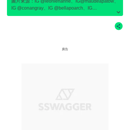
圖片來源：IG @leoniehanne、IG@maudeapatow、
IG @conangray、IG @bellapoarch、IG
@meredithsophiaa、IG @tarayummyy、IG
@julesleblanc、IG @emmachamberlain、
IG@devonleecarlson
廣告