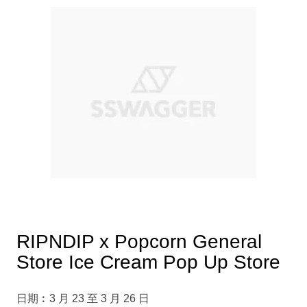
RIPNDIP x Popcorn General
Store Ice Cream Pop Up Store
日期︰3 月 23 至 3 月 26 日