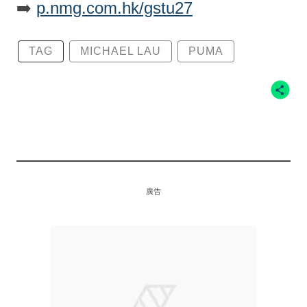
➡️
p.nmg.com.hk/gstu27
TAG
MICHAEL LAU
PUMA
廣告