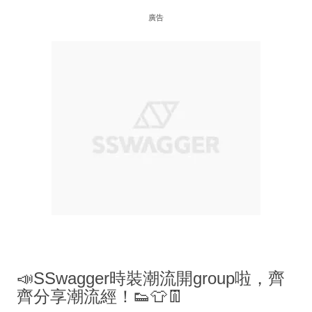
廣告
📣SSwagger時裝潮流開group啦，齊
齊分享潮流經！👟👕👖