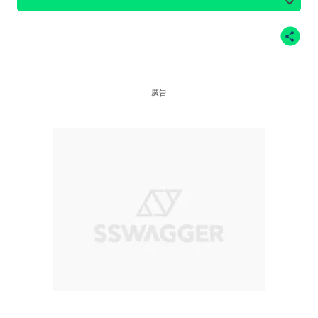
@meredithsophiaa、IG @tarayummyy、IG
@julesleblanc、IG @emmachamberlain、
IG@devonleecarlson
廣告