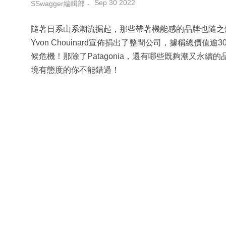
Sep 30 2022
SSwagger編輯部
隨著日系山系潮流掘起，那些帶著機能感的品牌也隨之爆紅，如
Yvon Chouinard宣佈捐出了整間公司，據稱總價
候危機！那除了Patagonia，還有哪些既夠潮又永續的
境有態度的你不能錯過！