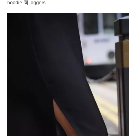
hoodie 同 joggers！