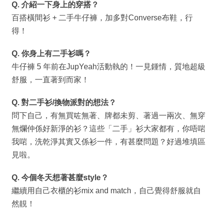
Q. 介紹一下身上的穿搭？
百搭橫間衫 + 二手牛仔褲，加多對Converse布鞋，行
得！
Q. 你身上有二手衫嗎？
牛仔褲 5 年前在JupYeah活動執的！一見鍾情，質地超級
舒服，一直著到而家！
Q. 對二手衫/換物派對的想法？
問下自己，有無買咗無著、牌都未剪、著過一兩次、無穿
無爛仲係好新淨的衫？這些「二手」衫大家都有，你唔啱
我啱，洗乾淨其實又係衫一件，有甚麼問題？好過堆填區
見啦。
Q. 今個冬天想著甚麼style？
繼續用自己衣櫃的衫mix and match，自己覺得舒服就自
然靚！