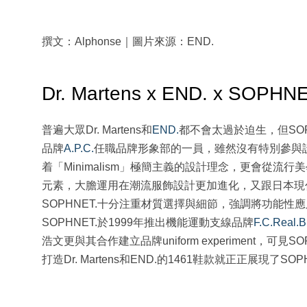
撰文：Alphonse｜圖片來源：END.
Dr. Martens x END. x SOP
普遍大眾Dr. Martens和
END.
都不會太過於迫生，但SOP
品牌
A.P.C.
任職品牌形象部的一員，雖然沒有特別參與設
着「Minimalism」極簡主義的設計理念，更會從
元素，大膽運用在潮流服飾設計更加進化，又跟日本現代藝術
SOPHNET.十分注重材質選擇與細節，強調將功能
SOPHNET.於1999年推出機能運動支線品牌
F.C.Real.Br
浩文更與其合作建立品牌uniform experiment，
打造Dr. Martens和END.的1461鞋款就正正展現了S