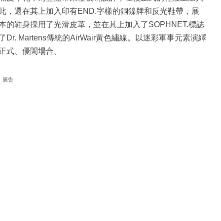
此，還在其上加入印有END.字樣的銅鎳牌和反光鞋帶，展
的鞋身採用了光滑皮革，並在其上加入了SOPHNET.標誌
 Martens傳統的AirWair黃色繡線。以迷彩軍事元素演繹
正式、優閒場合。
廣告