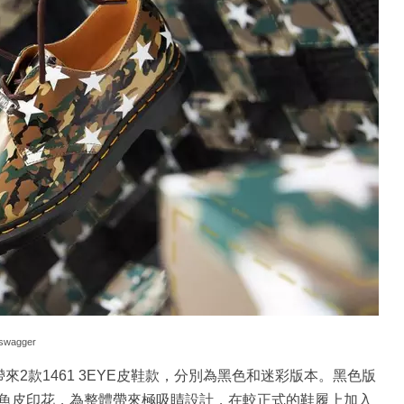
swagger
聯乘將一共帶來2款1461 3EYE皮鞋款，分別為黑色和迷彩版本。黑色版
魚皮印花，為整體帶來極吸睛設計，在較正式的鞋履上加入