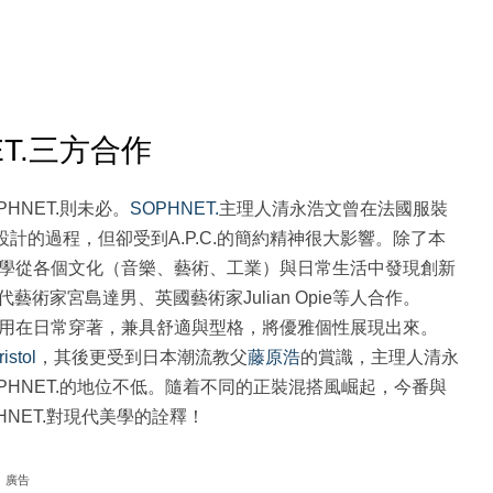
HNET.三方合作
HNET.則未必。
SOPHNET.
主理人清永浩文曾在法國服裝
計的過程，但卻受到A.P.C.的簡約精神很大影響。除了本
流行美學從各個文化（音樂、藝術、工業）與日常生活中發現創新
家宮島達男、英國藝術家Julian Opie等人合作。
性應用在日常穿著，兼具舒適與型格，將優雅個性展現出來。
istol
，其後更受到日本潮流教父
藤原浩
的賞識，主理人清永
可見SOPHNET.的地位不低。隨着不同的正裝混搭風崛起，今番與
OPHNET.對現代美學的詮釋！
廣告