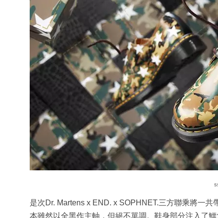
s
是次Dr. Martens x END. x SOPHNET.三方
本雖然以全黑作主軸，但絕不單調。鞋身部分注入了鱷