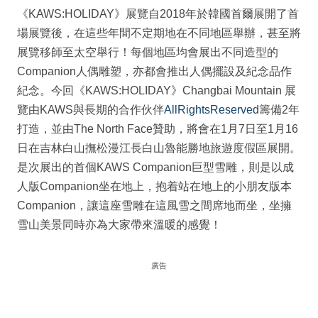
《KAWS:HOLIDAY》展覽自2018年於韓國首爾展開了首
場展覽後，在這些年間不定期地在不同地區舉辦，甚至將
展覽移師至太空舉行！每個地區均會展出不同造型的
Companion人偶雕塑，亦都會推出人偶擺設及紀念品作
紀念。今回《KAWS:HOLIDAY》Changbai Mountain 展
覽由KAWS與長期的合作伙伴
AllRightsReserved
籌備2年
打造，並由The North Face贊助，將會在1月7日至1月16
日在吉林⽩⼭撫松漫江⻑⽩⼭魯能勝地旅遊度假區展開。
是次展出的首個KAWS Companion巨型雪雕，則是以成
人版Companion坐在地上，抱着站在地上的小朋友版本
Companion，讓這座雪雕在這風雪之間席地⽽坐，坐擁
雪⼭美景同時亦為大家帶來溫暖的感覺！
廣告