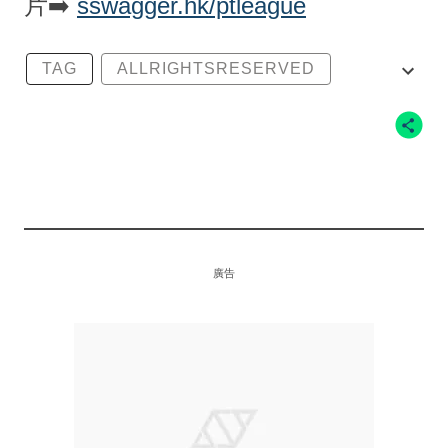
片➡️
sswagger.hk/ptleague
TAG
ALLRIGHTSRESERVED
KAWS
KAWS: HOLIDAY
THE NORTH FACE
廣告