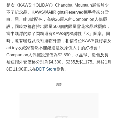
是次《KAWS:HOLIDAY》Changbai Mountain展當然少
不了紀念品。KAWS與AllRightsReserved攜手帶來分雪
白、黑、啡3款配色，高約26厘米的Companion人偶擺
設，同時亦都會推出限量500個的限量雪花⽔晶球擺飾，
當中飄浮的除了閃粉還有KAWS的標誌性「X」圖案。同
時，還有暖包及長袖連帽外套，相信各位KAWS愛好者及
art toy收藏家當然不能錯過是次原價入手的好機會！
Companion人偶擺設定價為$2,590，水晶球、暖包及長
袖連帽外套價格分別為$4,300、$235及$1,175。將於1月
8日11:00正式在
DDT Store
發售。
廣告