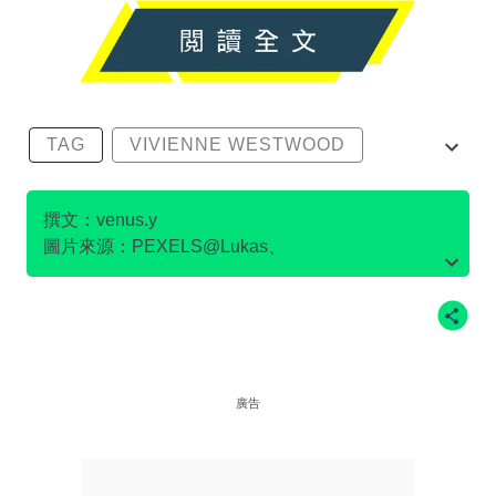
TAG
VIVIENNE WESTWOOD
可持續時尚
環保
綠色時尚
撰文：venus.y
圖片來源：PEXELS@Lukas、
Facebook@VivienneWestwoodOfficial、
Facebook@Greenpeace 綠色和平、
IG@viviennewestwood、
廣告