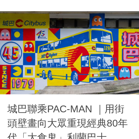
城巴聯乘PAC-MAN ｜用街
頭壁畫向大眾重現經典80年
代「大食鬼」利蘭巴士