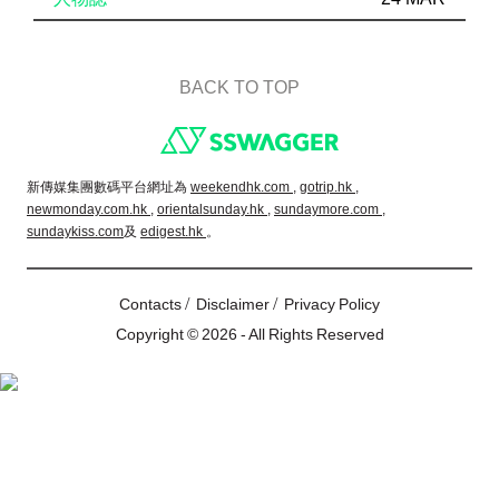
BACK TO TOP
Footer
新傳媒集團數碼平台網址為
weekendhk.com ,
gotrip.hk ,
newmonday.com.hk ,
orientalsunday.hk ,
sundaymore.com ,
sundaykiss.com
及
edigest.hk
。
/
/
Contacts
Disclaimer
Privacy Policy
Copyright © 2026 - All Rights Reserved