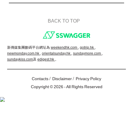
BACK TO TOP
Footer
新傳媒集團數碼平台網址為
weekendhk.com ,
gotrip.hk ,
newmonday.com.hk ,
orientalsunday.hk ,
sundaymore.com ,
sundaykiss.com
及
edigest.hk
。
/
/
Contacts
Disclaimer
Privacy Policy
Copyright © 2026 - All Rights Reserved