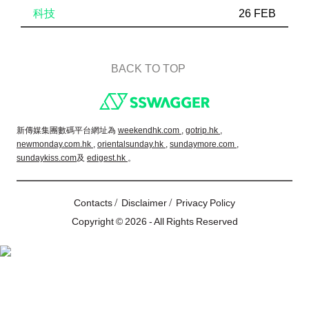
科技
26 FEB
BACK TO TOP
Footer
新傳媒集團數碼平台網址為
weekendhk.com ,
gotrip.hk ,
newmonday.com.hk ,
orientalsunday.hk ,
sundaymore.com ,
sundaykiss.com
及
edigest.hk
。
/
/
Contacts
Disclaimer
Privacy Policy
Copyright © 2026 - All Rights Reserved