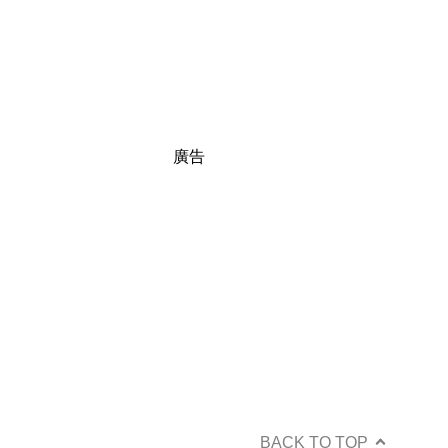
廣告
BACK TO TOP