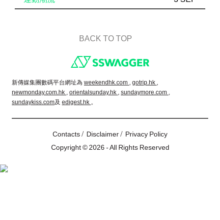
BACK TO TOP
Footer
新傳媒集團數碼平台網址為
weekendhk.com ,
gotrip.hk ,
newmonday.com.hk ,
orientalsunday.hk ,
sundaymore.com ,
sundaykiss.com
及
edigest.hk
。
/
/
Contacts
Disclaimer
Privacy Policy
Copyright © 2026 - All Rights Reserved