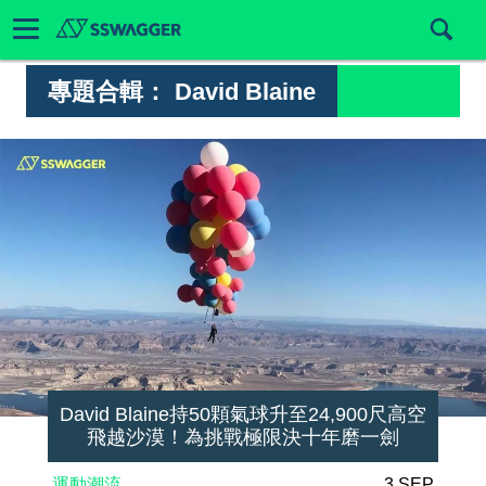
專題合輯：
David Blaine
David Blaine持50顆氣球升至24,900尺高空
飛越沙漠！為挑戰極限決十年磨一劍
運動潮流
3 SEP