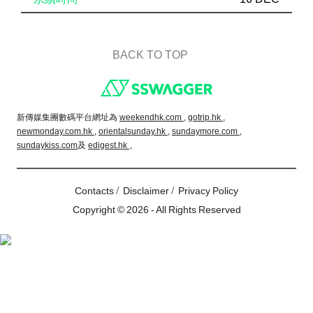
BACK TO TOP
Footer
新傳媒集團數碼平台網址為
weekendhk.com ,
gotrip.hk ,
newmonday.com.hk ,
orientalsunday.hk ,
sundaymore.com ,
sundaykiss.com
及
edigest.hk
。
/
/
Contacts
Disclaimer
Privacy Policy
Copyright © 2026 - All Rights Reserved