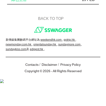
BACK TO TOP
Footer
新傳媒集團數碼平台網址為
weekendhk.com ,
gotrip.hk ,
newmonday.com.hk ,
orientalsunday.hk ,
sundaymore.com ,
sundaykiss.com
及
edigest.hk
。
/
/
Contacts
Disclaimer
Privacy Policy
Copyright © 2026 - All Rights Reserved