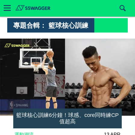
專題合輯：
籃球核心訓練
籃球核心訓練6分鐘！球感、core同時練CP
值超高
運動潮流
13 APR