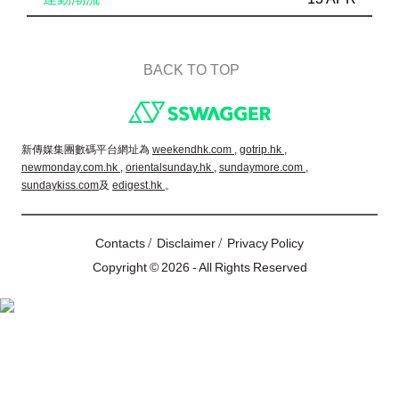
BACK TO TOP
Footer
新傳媒集團數碼平台網址為
weekendhk.com ,
gotrip.hk ,
newmonday.com.hk ,
orientalsunday.hk ,
sundaymore.com ,
sundaykiss.com
及
edigest.hk
。
/
/
Contacts
Disclaimer
Privacy Policy
Copyright © 2026 - All Rights Reserved