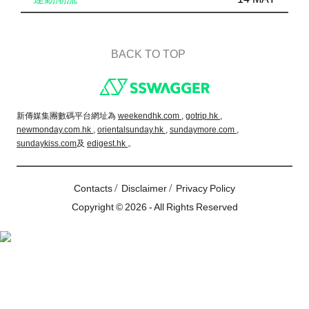
BACK TO TOP
Footer
新傳媒集團數碼平台網址為
weekendhk.com ,
gotrip.hk ,
newmonday.com.hk ,
orientalsunday.hk ,
sundaymore.com ,
sundaykiss.com
及
edigest.hk
。
/
/
Contacts
Disclaimer
Privacy Policy
Copyright © 2026 - All Rights Reserved