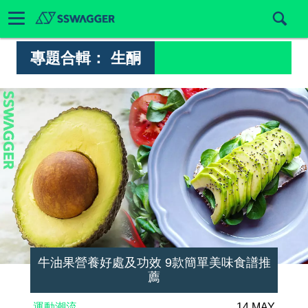
專題合輯：
生酮
牛油果營養好處及功效 9款簡單美味食譜推
薦
運動潮流
14 MAY