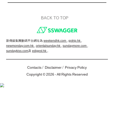
BACK TO TOP
Footer
新傳媒集團數碼平台網址為
weekendhk.com ,
gotrip.hk ,
newmonday.com.hk ,
orientalsunday.hk ,
sundaymore.com ,
sundaykiss.com
及
edigest.hk
。
/
/
Contacts
Disclaimer
Privacy Policy
Copyright © 2026 - All Rights Reserved