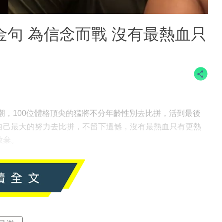
金句 為信念而戰 沒有最熱血只
看熱潮，100位體格頂尖的猛將不分年齡性別去比拼，活到最後
自己最大的努力去比拼，不留下遺憾，沒有最熱血只有更熱
放棄。