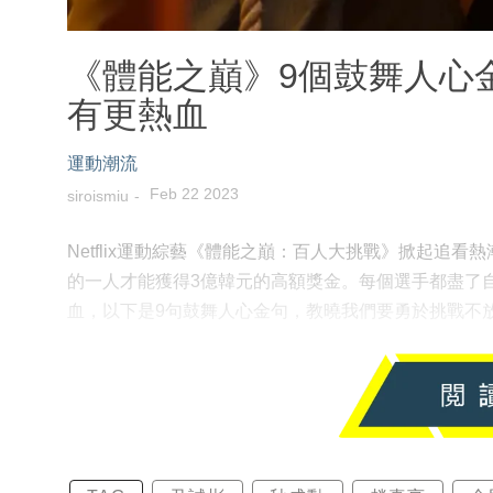
《體能之巔》9個鼓舞人心
有更熱血
運動潮流
Feb 22 2023
siroismiu
Netflix運動綜藝《體能之巔：百人大挑戰》掀起追
的一人才能獲得3億韓元的高額獎金。每個選手都盡了
血，以下是9句鼓舞人心金句，教曉我們要勇於挑戰不