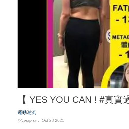
【 YES YOU CAN ! #
運動潮流
Oct 28 2021
SSwagger