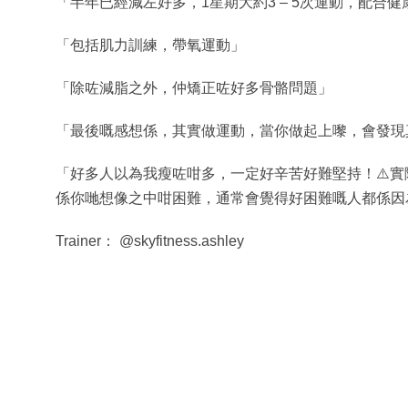
「半年已經減左好多，1星期大約3 – 5次運動，配合健
「包括肌力訓練，帶氧運動」
「除咗減脂之外，仲矯正咗好多骨骼問題」
「最後嘅感想係，其實做運動，當你做起上嚟，會發現
「好多人以為我瘦咗咁多，一定好辛苦好難堅持！⚠️
係你哋想像之中咁困難，通常會覺得好困難嘅人都係因
Trainer： @skyfitness.ashley