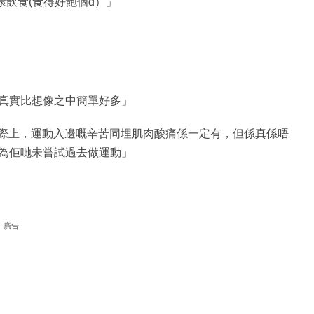
康飲食(食得好飽個d）」
真實比想像之中簡單好多」
實際上，運動入邊嘅辛苦同埋肌肉酸痛係一定有，但係真係唔
為佢哋未嘗試過去做運動」
廣告