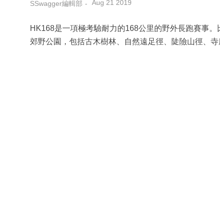
Aug 21 2019
SSwagger編輯部
HK168是一項極考驗耐力的168公里的野外長跑賽
郊野公園，包括古木樹林、自然遠足徑、陡險山徑、寺