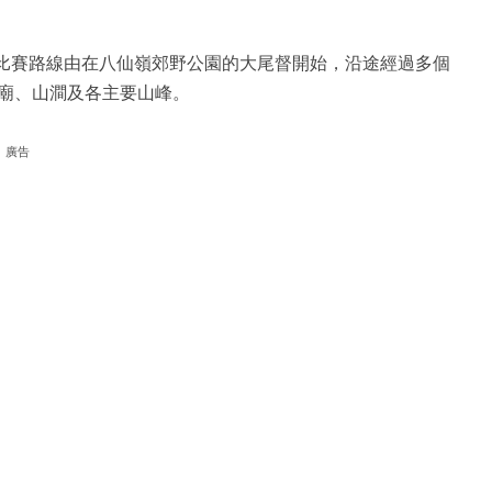
事。比賽路線由在八仙嶺郊野公園的大尾督開始，沿途經過多個
廟、山澗及各主要山峰。
廣告