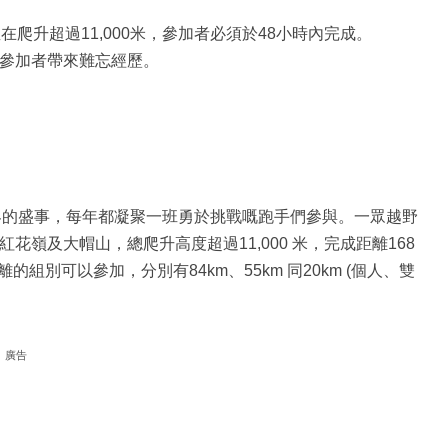
爬升超過11,000米，參加者必須於48小時內完成。
為參加者帶來難忘經歷。
這場跑山界的盛事，每年都凝聚一班勇於挑戰嘅跑手們參與。一眾越野
嶺及大帽山，總爬升高度超過11,000 米，完成距離168
別可以參加，分別有84km、55km 同20km (個人、雙
廣告