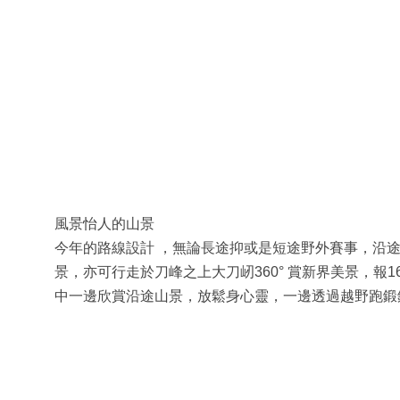
風景怡人的山景
今年的路線設計 ，無論長途抑或是短途野外賽事，沿
景，亦可行走於刀峰之上大刀屻360° 賞新界美景，報
中一邊欣賞沿途山景，放鬆身心靈，一邊透過越野跑鍛