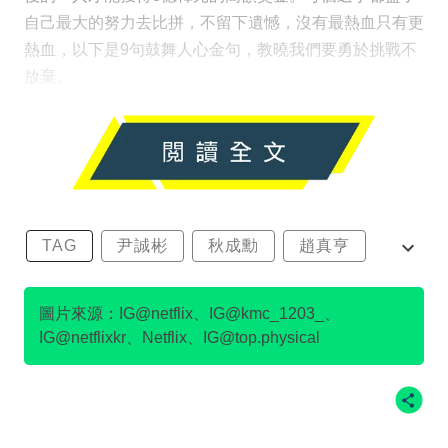
自己最大的努力去比拼，不留下遺憾，沒有最熱血只有更
熱血，以下是9句鼓舞人心金句，教曉我們要勇於挑戰不
放棄。
TAG
尹誠彬
秋成勳
趙真亨
金民澈
圖片來源：IG@netflix、IG@kmc_1203_、
IG@netflixkr、Netflix、IG@top.physical