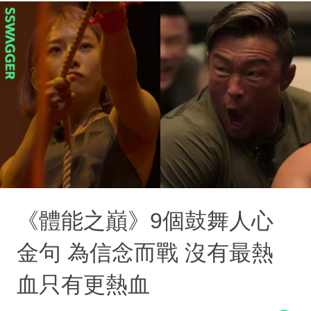
《體能之巔》9個鼓舞人心
金句 為信念而戰 沒有最熱
血只有更熱血