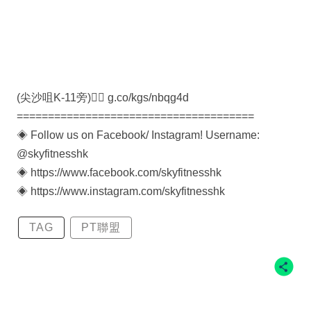
(尖沙咀K-11旁)👉🏻 g.co/kgs/nbqg4d
======================================
◈ Follow us on Facebook/ Instagram! Username:
@skyfitnesshk
◈ https://www.facebook.com/skyfitnesshk
◈ https://www.instagram.com/skyfitnesshk
TAG
PT聯盟