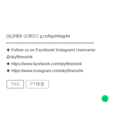
(尖沙咀K-11旁)👉🏻 g.co/kgs/nbqg4d
======================================
◈ Follow us on Facebook/ Instagram! Username:
@skyfitnesshk
◈ https://www.facebook.com/skyfitnesshk
◈ https://www.instagram.com/skyfitnesshk
TAG
PT聯盟