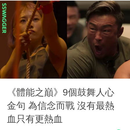
《體能之巔》9個鼓舞人心
金句 為信念而戰 沒有最熱
血只有更熱血