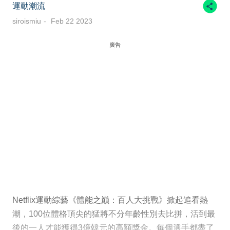
運動潮流
siroismiu
Feb 22 2023
廣告
Netflix運動綜藝《體能之巔：百人大挑戰》掀起追看熱
潮，100位體格頂尖的猛將不分年齡性別去比拼，活到最
後的一人才能獲得3億韓元的高額獎金。每個選手都盡了