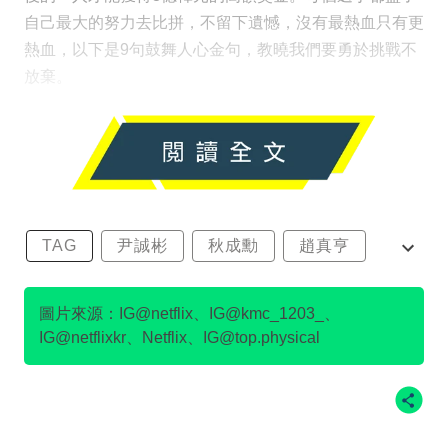
自己最大的努力去比拼，不留下遺憾，沒有最熱血只有更
熱血，以下是9句鼓舞人心金句，教曉我們要勇於挑戰不
放棄。
TAG
尹誠彬
秋成勳
趙真亨
金民澈
圖片來源：IG@netflix、IG@kmc_1203_、
IG@netflixkr、Netflix、IG@top.physical