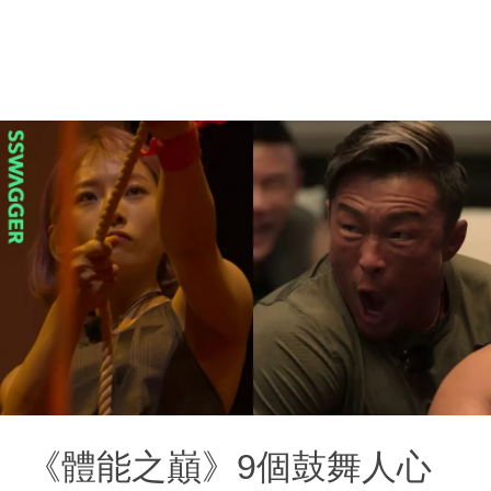
《體能之巔》9個鼓舞人心