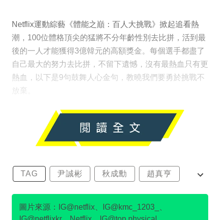
Netflix運動綜藝《體能之巔：百人大挑戰》掀起追看熱
潮，100位體格頂尖的猛將不分年齡性別去比拼，活到最
後的一人才能獲得3億韓元的高額獎金。每個選手都盡了
自己最大的努力去比拼，不留下遺憾，沒有最熱血只有更
熱血，以下是9句鼓舞人心金句，教曉我們要勇於挑戰不
放棄。
TAG
尹誠彬
秋成勳
趙真亨
金民澈
圖片來源：IG@netflix、IG@kmc_1203_、
IG@netflixkr、Netflix、IG@top.physical