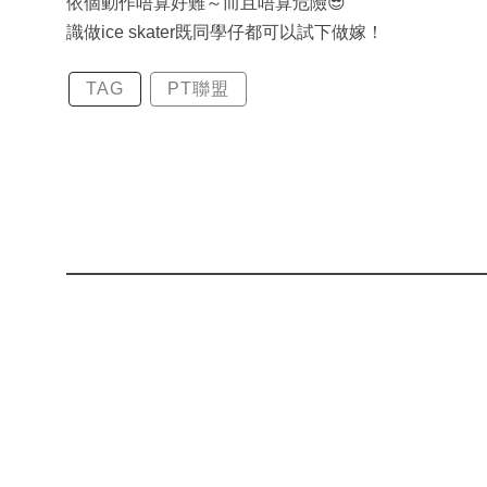
依個動作唔算好難～而且唔算危險😎
識做ice skater既同學仔都可以試下做嫁！
TAG
PT聯盟