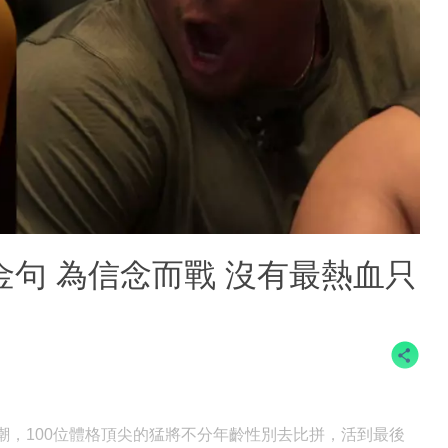
金句 為信念而戰 沒有最熱血只
看熱潮，100位體格頂尖的猛將不分年齡性別去比拼，活到最後