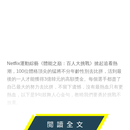
Netflix運動綜藝《體能之巔：百人大挑戰》掀起追看熱
潮，100位體格頂尖的猛將不分年齡性別去比拼，活到最
後的一人才能獲得3億韓元的高額獎金。每個選手都盡了
自己最大的努力去比拼，不留下遺憾，沒有最熱血只有更
熱血，以下是9句鼓舞人心金句，教曉我們要勇於挑戰不
放棄。