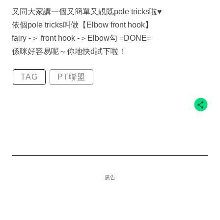
又同大家講一個又簡單又靚既pole tricks啦♥️
依個pole tricks叫做【Elbow front hook】
fairy -＞ front hook -＞Elbow勾 =DONE=
係咪好容易呢～你地快d試下啦！
TAG
PT聯盟
廣告