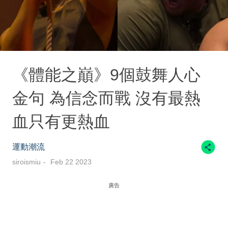
《體能之巔》9個鼓舞人心
金句 為信念而戰 沒有最熱
血只有更熱血
運動潮流
siroismiu
Feb 22 2023
廣告