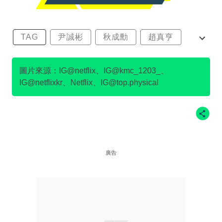
TAG
尹誠彬
秋成勳
趙真亨
金民澈
圖片來源：IG@netflix、IG@kmc_1203_、
IG@netflixkr、Netflix、IG@top.physical
廣告