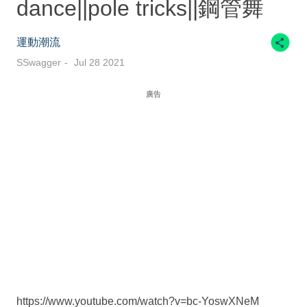
dance||pole tricks||鋼管舞
運動潮流
SSwagger
Jul 28 2021
廣告
https://www.youtube.com/watch?v=bc-YoswXNeM