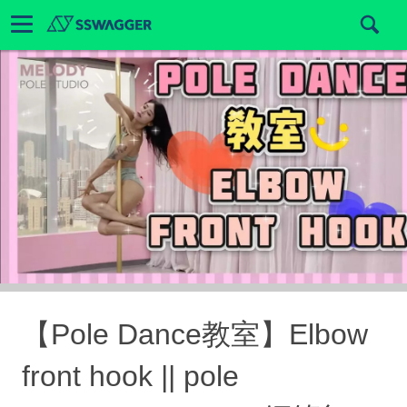
【Pole Dance教室】Elbow
front hook || pole