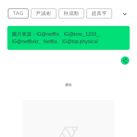
TAG
尹誠彬
秋成勳
趙真亨
金民澈
圖片來源：IG@netflix、IG@kmc_1203_、
IG@netflixkr、Netflix、IG@top.physical
廣告