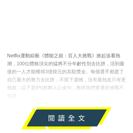
Netflix運動綜藝《體能之巔：百人大挑戰》掀起追看熱
潮，100位體格頂尖的猛將不分年齡性別去比拼，活到最
後的一人才能獲得3億韓元的高額獎金。每個選手都盡了
自己最大的努力去比拼，不留下遺憾，沒有最熱血只有更
熱血，以下是9句鼓舞人心金句，教曉我們要勇於挑戰不
放棄。