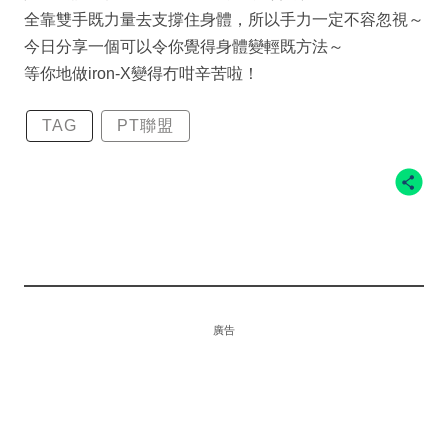
全靠雙手既力量去支撐住身體，所以手力一定不容忽視～
今日分享一個可以令你覺得身體變輕既方法～
等你地做iron-X變得冇咁辛苦啦！
TAG
PT聯盟
廣告