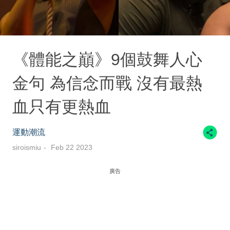
《體能之巔》9個鼓舞人心
金句 為信念而戰 沒有最熱
血只有更熱血
運動潮流
siroismiu
Feb 22 2023
廣告