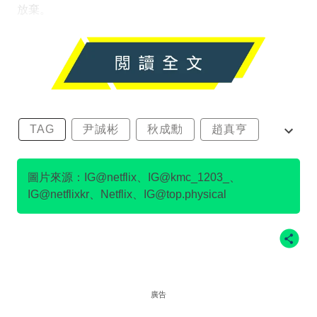
放棄。
TAG
尹誠彬
秋成勳
趙真亨
金民澈
圖片來源：IG@netflix、IG@kmc_1203_、
IG@netflixkr、Netflix、IG@top.physical
廣告