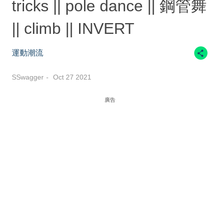
tricks || pole dance || 鋼管舞
|| climb || INVERT
運動潮流
SSwagger
Oct 27 2021
廣告