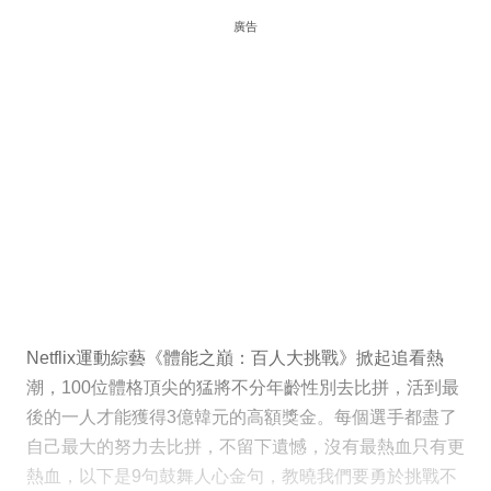
廣告
Netflix運動綜藝《體能之巔：百人大挑戰》掀起追看熱
潮，100位體格頂尖的猛將不分年齡性別去比拼，活到最
後的一人才能獲得3億韓元的高額獎金。每個選手都盡了
自己最大的努力去比拼，不留下遺憾，沒有最熱血只有更
熱血，以下是9句鼓舞人心金句，教曉我們要勇於挑戰不