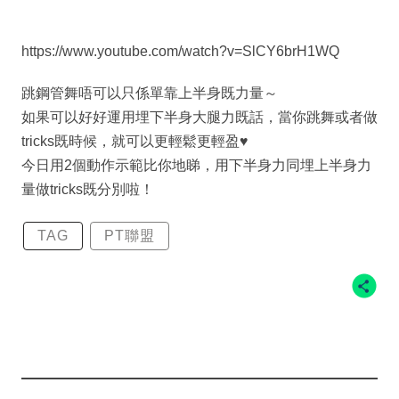
https://www.youtube.com/watch?v=SlCY6brH1WQ
跳鋼管舞唔可以只係單靠上半身既力量～
如果可以好好運用埋下半身大腿力既話，當你跳舞或者做
tricks既時候，就可以更輕鬆更輕盈♥️
今日用2個動作示範比你地睇，用下半身力同埋上半身力
量做tricks既分別啦！
TAG
PT聯盟