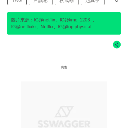
TAG
尹誠彬
秋成勳
趙真亨
金民澈
圖片來源：IG@netflix、IG@kmc_1203_、
IG@netflixkr、Netflix、IG@top.physical
廣告