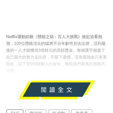
Netflix運動綜藝《體能之巔：百人大挑戰》掀起追看熱
潮，100位體格頂尖的猛將不分年齡性別去比拼，活到最
後的一人才能獲得3億韓元的高額獎金。每個選手都盡了
自己最大的努力去比拼，不留下遺憾，沒有最熱血只有更
熱血，以下是9句鼓舞人心金句，教曉我們要勇於挑戰不
放棄。