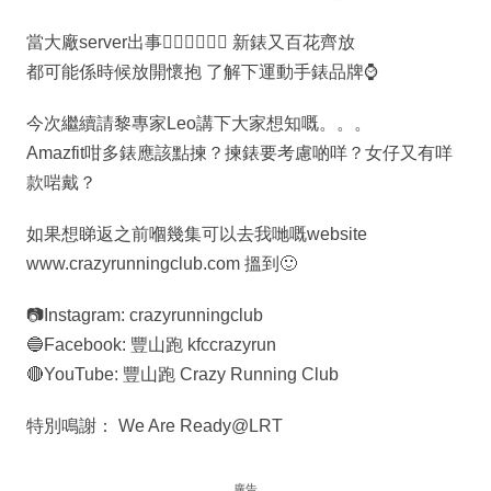
當大廠server出事🤦🏾‍♂️🤦🏾‍♂ 新錶又百花齊放
都可能係時候放開懷抱 了解下運動手錶品牌⌚️
今次繼續請黎專家Leo講下大家想知嘅。。。
Amazfit咁多錶應該點揀？揀錶要考慮啲咩？女仔又有咩
款啱戴？
如果想睇返之前嗰幾集可以去我哋嘅website
www.crazyrunningclub.com 搵到🙂
📷Instagram: crazyrunningclub
🔵Facebook: 豐山跑 kfccrazyrun
🔴YouTube: 豐山跑 Crazy Running Club
特別鳴謝： We Are Ready@LRT
廣告