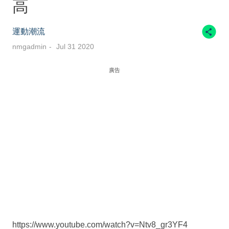
高
運動潮流
nmgadmin
Jul 31 2020
廣告
https://www.youtube.com/watch?v=Ntv8_gr3YF4