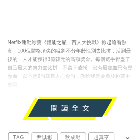
Netflix運動綜藝《體能之巔：百人大挑戰》掀起追看熱
潮，100位體格頂尖的猛將不分年齡性別去比拼，活到最
後的一人才能獲得3億韓元的高額獎金。每個選手都盡了
自己最大的努力去比拼，不留下遺憾，沒有最熱血只有更
熱血，以下是9句鼓舞人心金句，教曉我們要勇於挑戰不
放棄。
TAG
尹誠彬
秋成勳
趙真亨