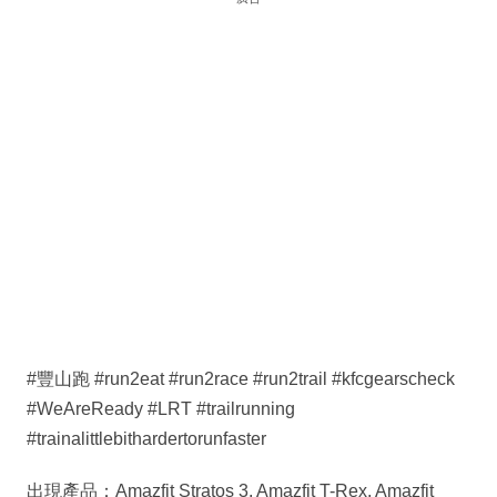
#豐山跑 #run2eat #run2race #run2trail #kfcgearscheck
#WeAreReady #LRT #trailrunning
#trainalittlebithardertorunfaster
出現產品：Amazfit Stratos 3, Amazfit T-Rex, Amazfit