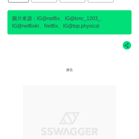
金民澈
圖片來源：IG@netflix、IG@kmc_1203_、
IG@netflixkr、Netflix、IG@top.physical
廣告