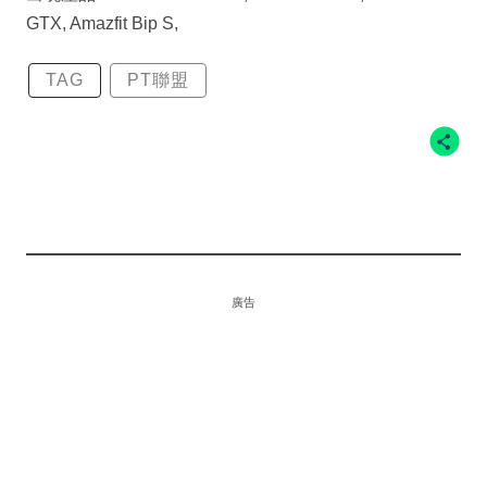
GTX, Amazfit Bip S,
TAG
PT聯盟
廣告