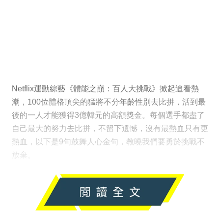
Netflix運動綜藝《體能之巔：百人大挑戰》掀起追看熱
潮，100位體格頂尖的猛將不分年齡性別去比拼，活到最
後的一人才能獲得3億韓元的高額獎金。每個選手都盡了
自己最大的努力去比拼，不留下遺憾，沒有最熱血只有更
熱血，以下是9句鼓舞人心金句，教曉我們要勇於挑戰不
放棄。