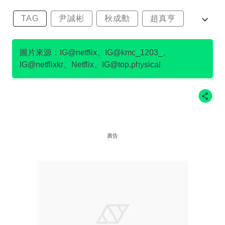
TAG
尹誠彬
秋成勳
趙真亨
金民澈
圖片來源：IG@netflix、IG@kmc_1203_、
IG@netflixkr、Netflix、IG@top.physical
廣告