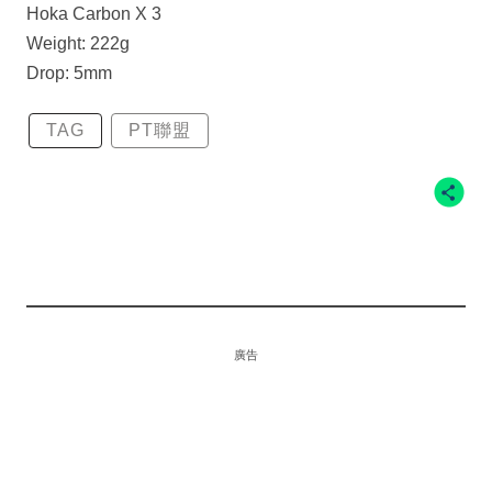
Hoka Carbon X 3
Weight: 222g
Drop: 5mm
TAG
PT聯盟
廣告