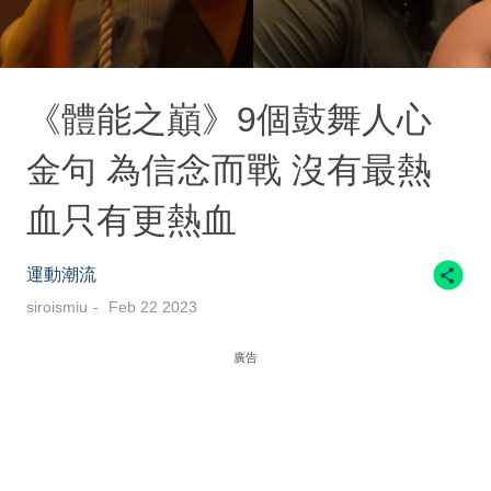
《體能之巔》9個鼓舞人心
金句 為信念而戰 沒有最熱
血只有更熱血
運動潮流
siroismiu
Feb 22 2023
廣告