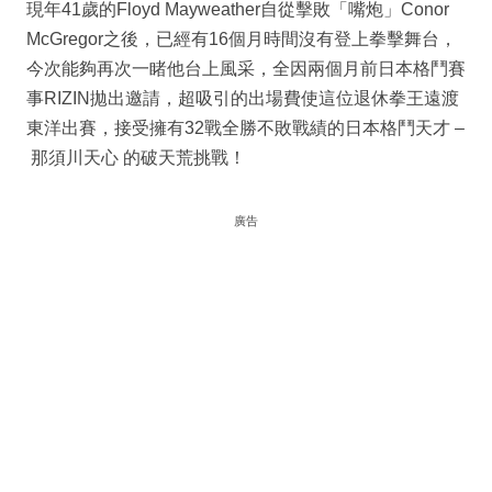
現年41歲的Floyd Mayweather自從擊敗「嘴炮」Conor
McGregor之後，已經有16個月時間沒有登上拳擊舞台，
今次能夠再次一睹他台上風采，全因兩個月前日本格鬥賽
事RIZIN拋出邀請，超吸引的出場費使這位退休拳王遠渡
東洋出賽，接受擁有32戰全勝不敗戰績的日本格鬥天才 –
那須川天心 的破天荒挑戰！
廣告