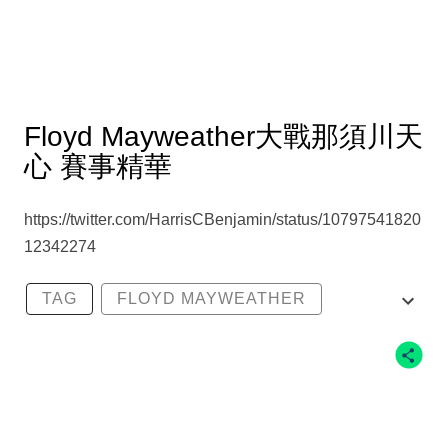
Floyd Mayweather大戰那須川天
心 賽事精華
https://twitter.com/HarrisCBenjamin/status/10797541820
12342274
TAG
FLOYD MAYWEATHER
那須川天心