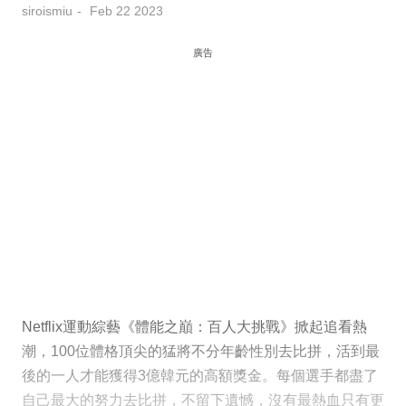
siroismiu
Feb 22 2023
廣告
Netflix運動綜藝《體能之巔：百人大挑戰》掀起追看熱
潮，100位體格頂尖的猛將不分年齡性別去比拼，活到最
後的一人才能獲得3億韓元的高額獎金。每個選手都盡了
自己最大的努力去比拼，不留下遺憾，沒有最熱血只有更