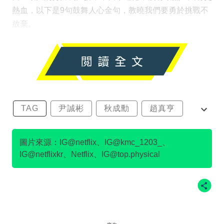
熱血，以下是9句鼓舞人心金句，教曉我們要勇於挑戰不
放棄。
TAG
尹誠彬
秋成勳
趙真亨
金民澈
圖片來源：IG@netflix、IG@kmc_1203_、
IG@netflixkr、Netflix、IG@top.physical