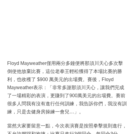
Floyd Mayweather僅用兩分多鐘便將那須川天心多次擊
倒使他放棄比賽，這位老拳王輕松獲得了本場比賽的勝
利，也收穫了 $900 萬美元的出場費。賽後，Floyd
Mayweather表示：「非常多謝那須川天心，讓我們完成
了一場精彩的表演，更賺到了900萬美元的出場費。賽前
很多人問我有沒有進行任何訓練，我告訴你們，我沒有訓
練，只是去健身房操練一會兒…」。
當然大家要留意一點，今次表演賽是按照拳擊規則進行，
不允許腳踢和抱摔；比賽只進行3個回合，每回合3分