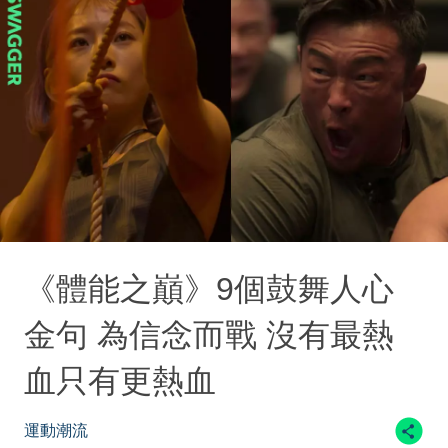
《體能之巔》9個鼓舞人心
金句 為信念而戰 沒有最熱
血只有更熱血
運動潮流