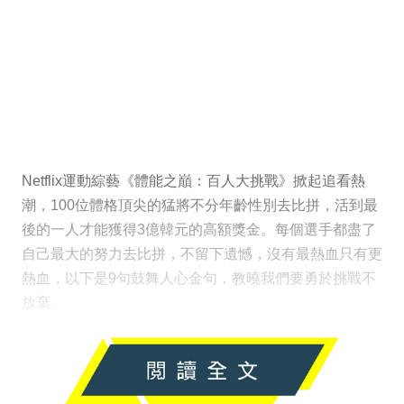
Netflix運動綜藝《體能之巔：百人大挑戰》掀起追看熱
潮，100位體格頂尖的猛將不分年齡性別去比拼，活到最
後的一人才能獲得3億韓元的高額獎金。每個選手都盡了
自己最大的努力去比拼，不留下遺憾，沒有最熱血只有更
熱血，以下是9句鼓舞人心金句，教曉我們要勇於挑戰不
放棄。