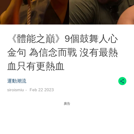
《體能之巔》9個鼓舞人心
金句 為信念而戰 沒有最熱
血只有更熱血
運動潮流
siroismiu
Feb 22 2023
廣告