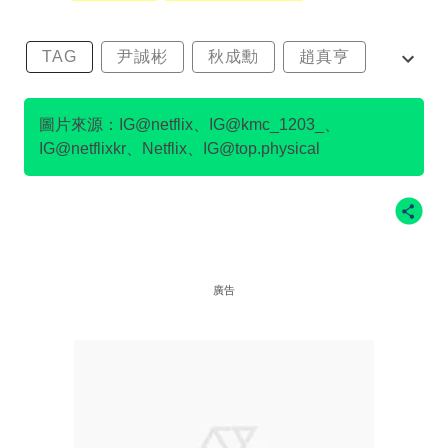
TAG
尹誠彬
秋成勳
趙真亨
金民澈
圖片來源：IG@netflix、IG@kmc_1203_、
IG@netflixkr、Netflix、IG@top.physical
廣告