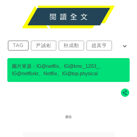
TAG
尹誠彬
秋成勳
趙真亨
金民澈
圖片來源：IG@netflix、IG@kmc_1203_、
IG@netflixkr、Netflix、IG@top.physical
廣告