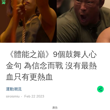
《體能之巔》9個鼓舞人心
金句 為信念而戰 沒有最熱
血只有更熱血
運動潮流
siroismiu
Feb 22 2023
廣告