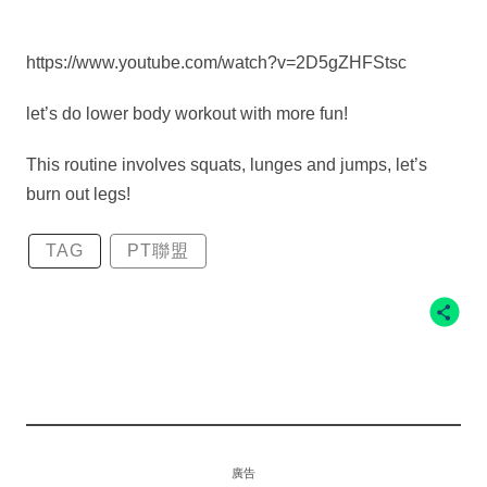
https://www.youtube.com/watch?v=2D5gZHFStsc
let’s do lower body workout with more fun!
This routine involves squats, lunges and jumps, let’s
burn out legs!
TAG
PT聯盟
廣告