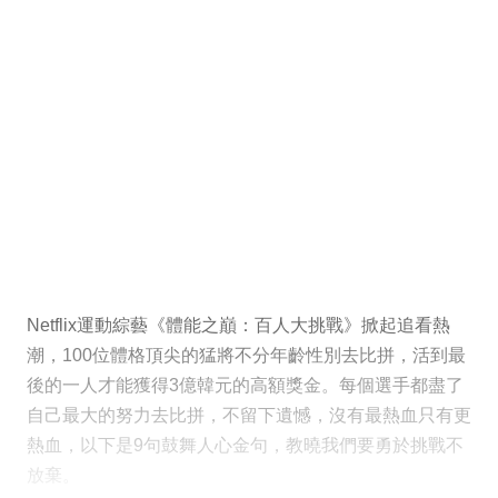
Netflix運動綜藝《體能之巔：百人大挑戰》掀起追看熱
潮，100位體格頂尖的猛將不分年齡性別去比拼，活到最
後的一人才能獲得3億韓元的高額獎金。每個選手都盡了
自己最大的努力去比拼，不留下遺憾，沒有最熱血只有更
熱血，以下是9句鼓舞人心金句，教曉我們要勇於挑戰不
放棄。