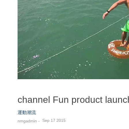
channel Fun product launc
運動潮流
Sep 17 2015
nmgadmin