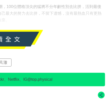
看熱潮，100位體格頂尖的猛將不分年齡性別去比拼，活到最後
自己最大的努力去比拼，不留下遺憾，沒有最熱血只有更熱
放棄。
民澈
、Netflix、IG@top.physical