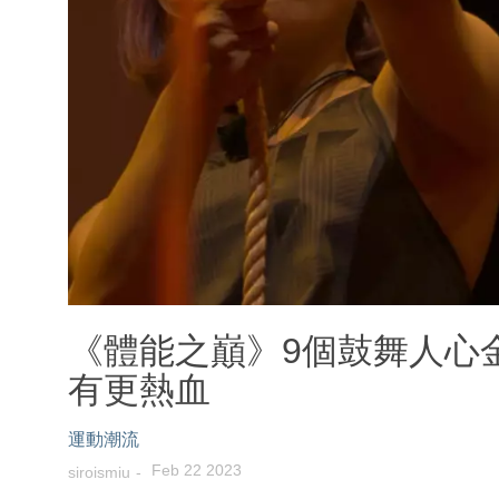
《體能之巔》9個鼓舞人心
有更熱血
運動潮流
Feb 22 2023
siroismiu