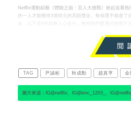
Netflix運動綜藝《體能之巔：百人大挑戰》掀起追
的一人才能獲得3億韓元的高額獎金。每個選手都盡了
血，以下是9句鼓舞人心金句，教曉我們要勇於挑戰不
TAG
尹誠彬
秋成勳
趙真亨
金
圖片來源：IG@netflix、IG@kmc_1203_、IG@netflixkr