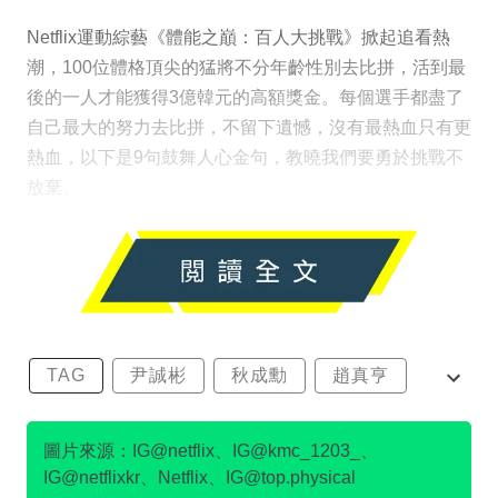
Netflix運動綜藝《體能之巔：百人大挑戰》掀起追看熱
潮，100位體格頂尖的猛將不分年齡性別去比拼，活到最
後的一人才能獲得3億韓元的高額獎金。每個選手都盡了
自己最大的努力去比拼，不留下遺憾，沒有最熱血只有更
熱血，以下是9句鼓舞人心金句，教曉我們要勇於挑戰不
放棄。
TAG
尹誠彬
秋成勳
趙真亨
金民澈
圖片來源：IG@netflix、IG@kmc_1203_、
IG@netflixkr、Netflix、IG@top.physical