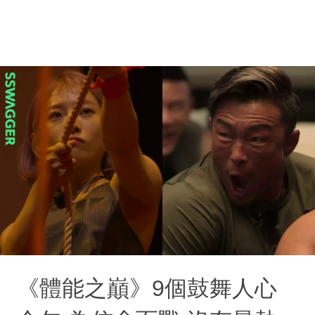
《體能之巔》9個鼓舞人心