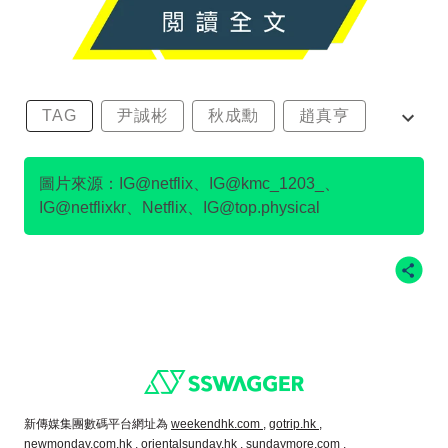
TAG
尹誠彬
秋成勳
趙真亨
金民澈
圖片來源：IG@netflix、IG@kmc_1203_、
IG@netflixkr、Netflix、IG@top.physical
Footer
新傳媒集團數碼平台網址為
weekendhk.com ,
gotrip.hk ,
newmonday.com.hk ,
orientalsunday.hk ,
sundaymore.com ,