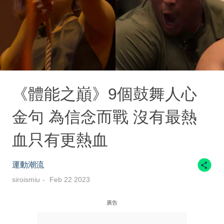
《體能之巔》9個鼓舞人心
金句 為信念而戰 沒有最熱
血只有更熱血
運動潮流
siroismiu
Feb 22 2023
廣告