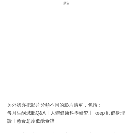
廣告
另外我亦把影片分類不同的影片清單，包括：
每月生酮減肥Q&A丨人體健康科學研究丨 keep fit 健身理
論丨愈食愈瘦低醣食譜丨