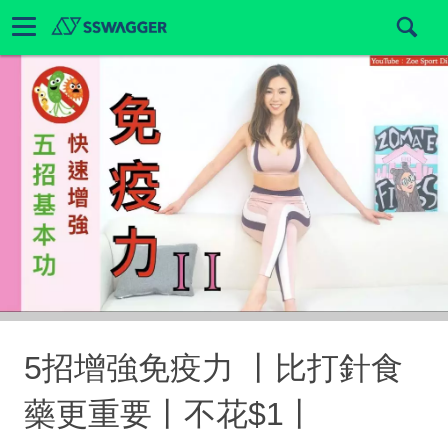
5招增強免疫力 丨比打針食
藥更重要丨不花$1丨