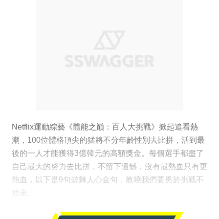
Netflix運動綜藝《體能之巔：百人大挑戰》掀起追看熱
潮，100位體格頂尖的猛將不分年齡性別去比拼，活到最
後的一人才能獲得3億韓元的高額獎金。每個選手都盡了
自己最大的努力去比拼，不留下遺憾，沒有最熱血只有更
熱血，以下是9句鼓舞人心金句，教曉我們要勇於挑戰不
放棄。