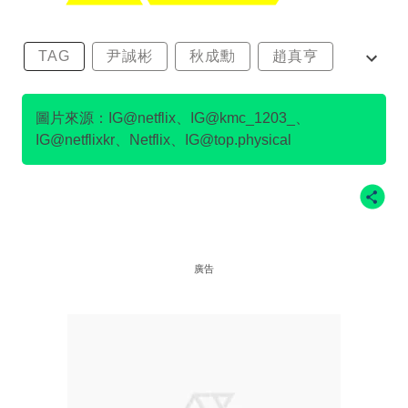
TAG
尹誠彬
秋成勳
趙真亨
金民澈
圖片來源：IG@netflix、IG@kmc_1203_、
IG@netflixkr、Netflix、IG@top.physical
廣告