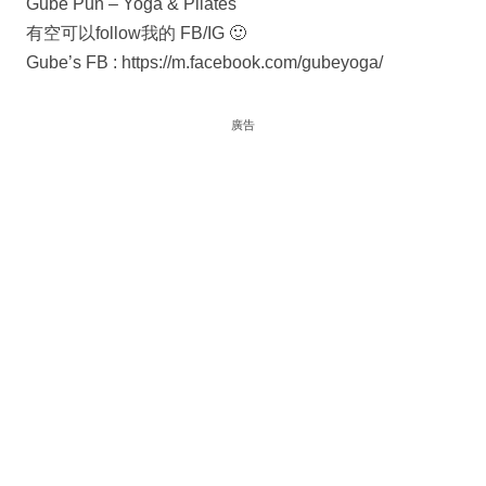
Gube Pun – Yoga & Pilates
有空可以follow我的 FB/IG 🙂
Gube’s FB : https://m.facebook.com/gubeyoga/
廣告