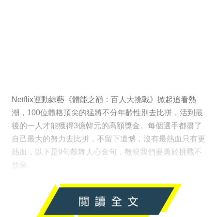
Netflix運動綜藝《體能之巔：百人大挑戰》掀起追看熱
潮，100位體格頂尖的猛將不分年齡性別去比拼，活到最
後的一人才能獲得3億韓元的高額獎金。每個選手都盡了
自己最大的努力去比拼，不留下遺憾，沒有最熱血只有更
熱血，以下是9句鼓舞人心金句，教曉我們要勇於挑戰不
放棄。