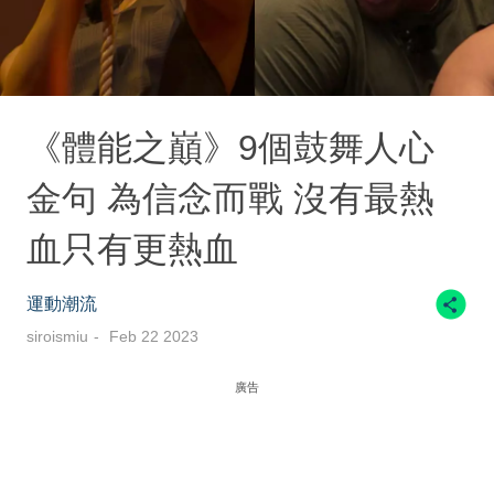
《體能之巔》9個鼓舞人心
金句 為信念而戰 沒有最熱
血只有更熱血
運動潮流
siroismiu
Feb 22 2023
廣告