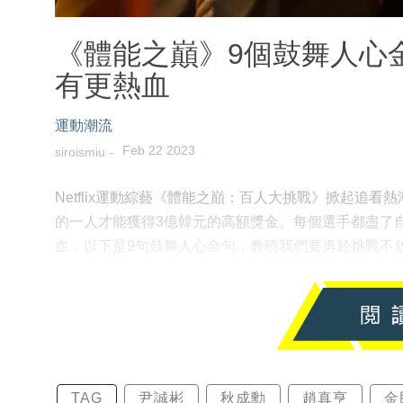
《體能之巔》9個鼓舞人心
有更熱血
運動潮流
Feb 22 2023
siroismiu
Netflix運動綜藝《體能之巔：百人大挑戰》掀起追
的一人才能獲得3億韓元的高額獎金。每個選手都盡了
血，以下是9句鼓舞人心金句，教曉我們要勇於挑戰不
TAG
尹誠彬
秋成勳
趙真亨
金