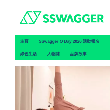
Primary
主頁
SSwagger O Day 2026 活動報名
Navigation
綠色生活
人物誌
品牌故事