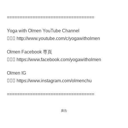
==================================
Yoga with Olmen YouTube Channel
🧘🏻‍♀️ http://www.youtube.com/c/yogawitholmen​
Olmen Facebook 専頁
🧘🏻‍♀️ https://www.facebook.com/yogawitholmen​
Olmen IG
🧘🏻‍♀️ https://www.instagram.com/olmenchu​
==================================
廣告