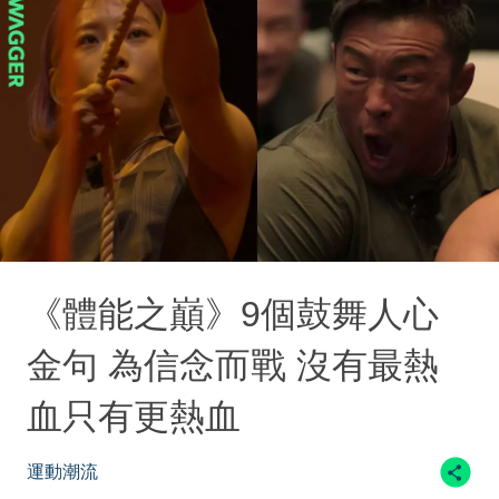
《體能之巔》9個鼓舞人心
金句 為信念而戰 沒有最熱
血只有更熱血
運動潮流