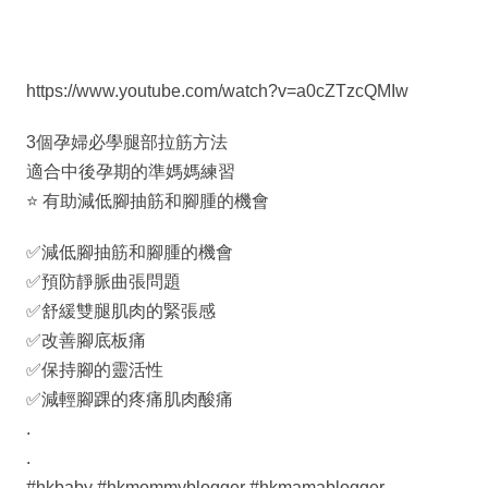
https://www.youtube.com/watch?v=a0cZTzcQMIw
3個孕婦必學腿部拉筋方法
適合中後孕期的準媽媽練習
⭐️ 有助減低腳抽筋和腳腫的機會
✅⁣減低腳抽筋和腳腫的機會
✅預防靜脈曲張問題
✅舒緩雙腿肌肉的緊張感
✅改善腳底板痛
✅保持腳的靈活性
✅減輕腳踝的疼痛肌肉酸痛
.
.
#hkbaby​ #hkmommyblogger​ #hkmamablogger​