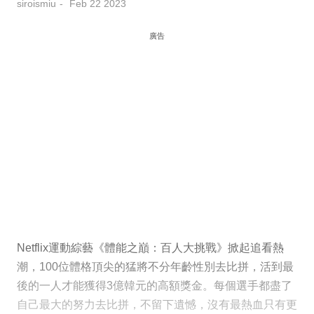
siroismiu
Feb 22 2023
廣告
Netflix運動綜藝《體能之巔：百人大挑戰》掀起追看熱
潮，100位體格頂尖的猛將不分年齡性別去比拼，活到最
後的一人才能獲得3億韓元的高額獎金。每個選手都盡了
自己最大的努力去比拼，不留下遺憾，沒有最熱血只有更