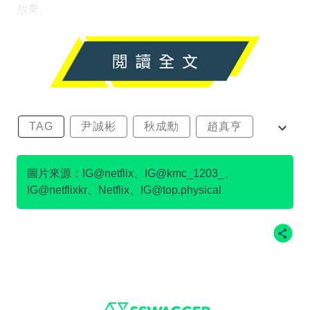
放棄。
TAG
尹誠彬
秋成勳
趙真亨
金民澈
圖片來源：IG@netflix、IG@kmc_1203_、
IG@netflixkr、Netflix、IG@top.physical
Footer