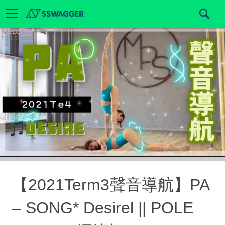
【2021Term3聲音導航】PA
– SONG* Desirel || POLE