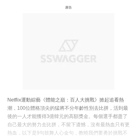
廣告
Netflix運動綜藝《體能之巔：百人大挑戰》掀起追看熱
潮，100位體格頂尖的猛將不分年齡性別去比拼，活到最
後的一人才能獲得3億韓元的高額獎金。每個選手都盡了
自己最大的努力去比拼，不留下遺憾，沒有最熱血只有更
熱血，以下是9句鼓舞人心金句，教曉我們要勇於挑戰不