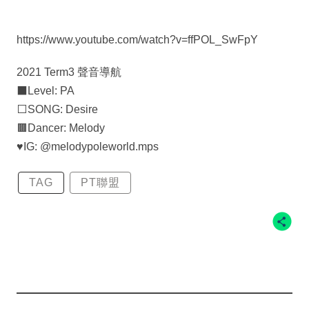
https://www.youtube.com/watch?v=ffPOL_SwFpY
2021 Term3 聲音導航
⬛️Level: PA
⬜️SONG: Desire
🟫Dancer: Melody
♥️IG: @melodypoleworld.mps
TAG
PT聯盟