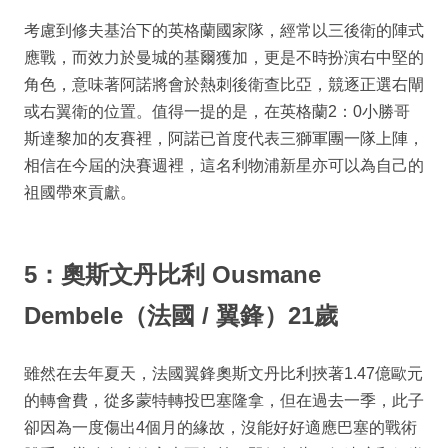
考慮到修夫基治下的英格蘭國家隊，經常以三後衛的陣式
應戰，而效力於曼城的基爾獲加，更是不時扮演右中堅的
角色，意味著阿諾將會於熱刺後衛查比亞，競逐正選右閘
或右翼衛的位置。值得一提的是，在英格蘭2：0小勝哥
斯達黎加的友賽裡，阿諾已首度代表三獅軍團一隊上陣，
相信在今屆的決賽週裡，這名利物浦新星亦可以為自己的
祖國帶來貢獻。
5：奧斯文丹比利 Ousmane
Dembele（法國 / 翼鋒）21歲
雖然在去年夏天，法國翼鋒奧斯文丹比利挾著1.47億歐元
的轉會費，從多蒙特轉投巴塞隆拿，但在過去一季，此子
卻因為一度傷出4個月的緣故，沒能好好適應巴塞的戰術