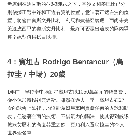
考慮到在迪甘斯的4-3-3陣式之下，基沙文和麥巴比已分
別佔據正選中鋒和正選右翼的位置，意味著正選左翼的位
置，將會由奧斯文丹比利、利馬和費基亞競逐，而尚未完
美適應西甲的奧斯文丹比利，最終可否贏出這次的隊內爭
奪？絕對值得拭目以待。
4：賓坦古 Rodrigo Bentancur（烏
拉圭 / 中場）20歲
1年前，烏拉圭中場新星賓坦古以1050萬歐元的轉會費，
從小保加轉投祖雲達斯。雖然在過去一季，賓坦古在27
次的球會上陣裡，均沒能為斑馬軍團貢獻任何的入球和助
攻，但憑著全面的技術、不惜氣力的踢法，使其得到該隊
教練艾歷利的高度器重之餘，更順利入選烏拉圭的23人
世界盃名單。