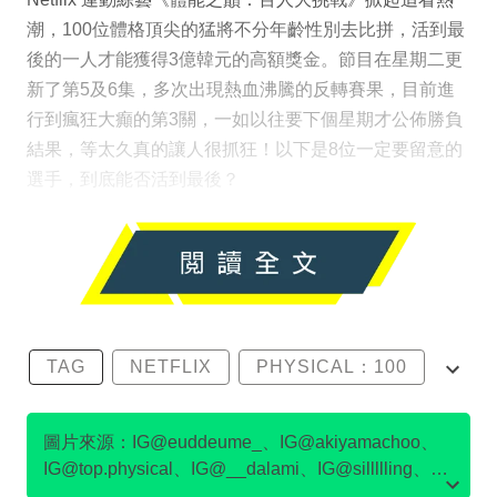
潮，100位體格頂尖的猛將不分年齡性別去比拼，活到最
後的一人才能獲得3億韓元的高額獎金。節目在星期二更
新了第5及6集，多次出現熱血沸騰的反轉賽果，目前進
行到瘋狂大癲的第3關，一如以往要下個星期才公佈勝負
結果，等太久真的讓人很抓狂！以下是8位一定要留意的
選手，到底能否活到最後？
TAG
NETFLIX
PHYSICAL：100
尹誠彬
沈音燈
圖片來源：IG@euddeume_、IG@akiyamachoo、
IG@top.physical、IG@__dalami、IG@sillllling、
IG@kmc_1203_、IG@ssong_rme、IG@netflixkr