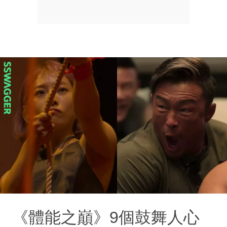
《體能之巔》9個鼓舞人心