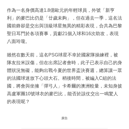
作為一名身價高達1.8億歐元的年輕球員，外號「新亨
利」的麥巴比仍是「廿歲未夠」，但在過去一季，這名法
國前鋒卻是交出與頂級球星無異的精彩表現，合共為巴黎
聖日耳門於各項賽事，貢獻21個入球和16次助攻，表現
八面玲瓏。
雖然在數天前，這名PSG球星不幸於國家隊操練裡，被
隊友拉米誤傷，但在出席記者會時，此子已表示自己的身
體狀況無礙，能夠出戰今夏的世界盃決賽週，總算讓一眾
的法國球迷放下心頭大石。稍後時間，被編入C組的法
國，將會與坐擁「彈弓人」卡希爾的澳洲較量，未知身披
高盧軍團10號球衣的麥巴比，能否於該仗交出一鳴驚人
的表現呢？
廣告