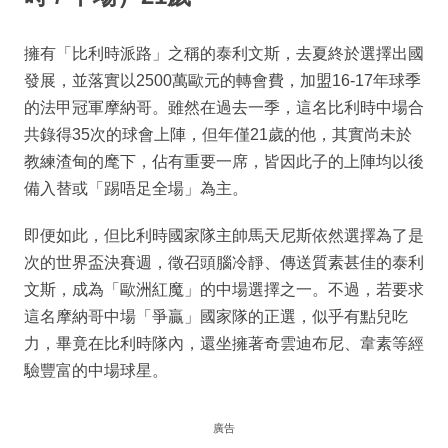
擁有「比利時派路」之稱的泰利文斯，去夏終於選擇出國
發展，並落實以2500萬歐元的轉會費，加盟16-17年球季
的法甲冠軍摩納哥。雖然在過去一季，這名比利時中場合
共錄得35次的球會上陣，但年僅21歲的他，其實尚未於
教練渣甸的麾下，佔有重要一席，皆因此子的上陣均以後
備入替或「踢唔足全場」為主。
即便如此，但比利時國家隊主帥馬天尼斯依然選擇為了是
次的世界盃決賽週，徵召頭腦冷靜、傳送質素甚佳的泰利
文斯，成為「歐洲紅魔」的中場選擇之一。不過，若要求
這名摩納哥中場「爭贏」國家隊的正選，似乎有點兒吃
力，畢竟在比利時隊內，還坐擁著奇雲迪布尼、韋素等經
驗豐富的中場球星。
廣告