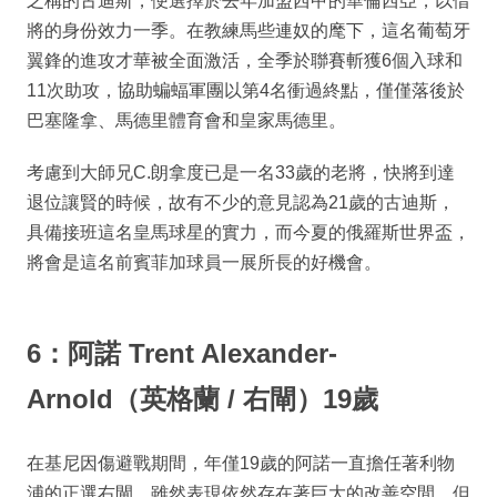
之稱的古迪斯，便選擇於去年加盟西甲的華倫西亞，以借
將的身份效力一季。在教練馬些連奴的麾下，這名葡萄牙
翼鋒的進攻才華被全面激活，全季於聯賽斬獲6個入球和
11次助攻，協助蝙蝠軍團以第4名衝過終點，僅僅落後於
巴塞隆拿、馬德里體育會和皇家馬德里。
考慮到大師兄C.朗拿度已是一名33歲的老將，快將到達
退位讓賢的時候，故有不少的意見認為21歲的古迪斯，
具備接班這名皇馬球星的實力，而今夏的俄羅斯世界盃，
將會是這名前賓菲加球員一展所長的好機會。
6：阿諾 Trent Alexander-
Arnold（英格蘭 / 右閘）19歲
在基尼因傷避戰期間，年僅19歲的阿諾一直擔任著利物
浦的正選右閘，雖然表現依然存在著巨大的改善空間，但