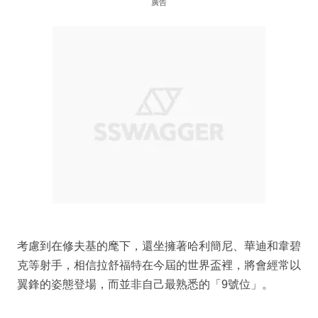
廣告
考慮到在修夫基的麾下，還坐擁著哈利簡尼、華迪和韋碧
克等射手，相信拉舒福特在今屆的世界盃裡，將會經常以
翼鋒的姿態登場，而並非自己最熟悉的「9號位」。