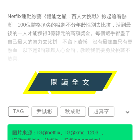
Netflix運動綜藝《體能之巔：百人大挑戰》掀起追看熱
潮，100位體格頂尖的猛將不分年齡性別去比拼，活到最
後的一人才能獲得3億韓元的高額獎金。每個選手都盡了
自己最大的努力去比拼，不留下遺憾，沒有最熱血只有更
熱血，以下是9句鼓舞人心金句，教曉我們要勇於挑戰不
放棄。
TAG
尹誠彬
秋成勳
趙真亨
金民澈
圖片來源：IG@netflix、IG@kmc_1203_、