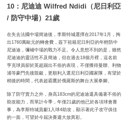
10：尼迪迪 Wilfred Ndidi（尼日利亞
/ 防守中場）21歲
在失去法國中場簡迪後，李斯特城選擇在2017年1月，掏
出1760萬歐元的轉會費，簽下祖籍尼日利亞的年輕防中
尼迪迪，彌補中場的戰力不足。令人意想不到的是，雖然
尼迪迪的靈活性不及簡迪，但在過去18個月裡，這名前
亨克球員卻於英超踢出不俗的表現，不僅獲得曼聯、利物
浦等豪門先後覬覦，更順利入選尼日利亞國家隊，有望於
稍後的時間，代表超霸鷹於俄羅斯的舞台大展拳腳。
除了防守賣力之外，身高183cm的尼迪迪還具備著不俗的
助攻能力，而單計今季，年僅21歲的他已於各項球會賽
事，為李斯特城貢獻1入球4助攻，顯示著此子攻守俱佳
的一面，可望於今屆決賽週大放異彩。