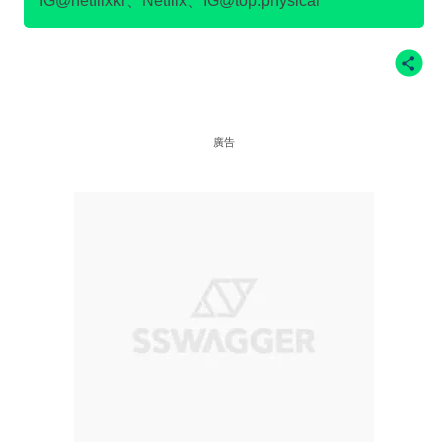
IG@netflixkr、Netflix、IG@top.physical
廣告