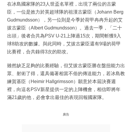
在冰島國家隊的23人世盃名單裡，出現了兩位的古蒙
臣，一位是效力於英超球隊的祖漢古蒙臣（Johann Berg
Gudmundsson），另一位則是今季於荷甲冉冉升起的艾
拔古蒙臣（Albert Gudmundsson）。過去一季，「二十
出頭」後者合共為PSV U-21上陣過15次，期間斬獲9入
球8助攻的數據。與此同時，艾拔古蒙臣還有9場的荷甲
比賽裡，合共錄得3次的助攻。
雖然缺乏足夠的比賽經驗，但艾拔古蒙臣勝在盤扭能力出
眾、射術了得，還具備著相當不俗的傳送能力，若冰島教
練賀基臣（Heimir Hallgrimsson）願意於本屆決賽週
裡，向這名PSV新星提供一定的上陣機會，相信即將年
滿21歲的他，必會拿出最佳的表現回報國家隊。
廣告