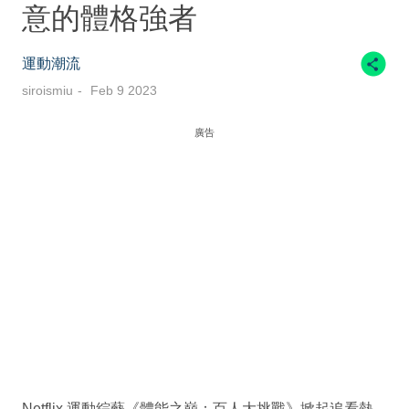
意的體格強者
運動潮流
siroismiu
Feb 9 2023
廣告
Netflix 運動綜藝《體能之巔：百人大挑戰》掀起追看熱