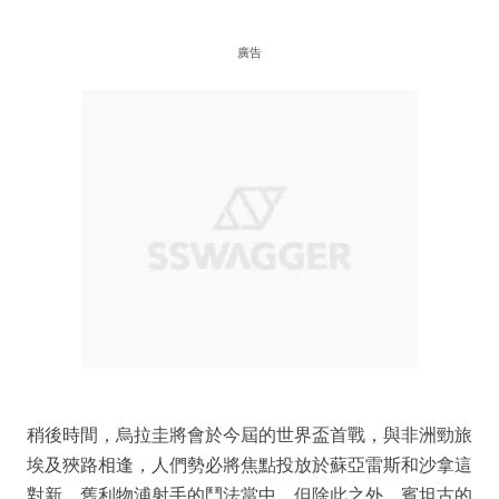
廣告
稍後時間，烏拉圭將會於今屆的世界盃首戰，與非洲勁旅
埃及狹路相逢，人們勢必將焦點投放於蘇亞雷斯和沙拿這
對新、舊利物浦射手的鬥法當中，但除此之外，賓坦古的