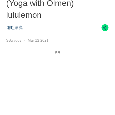
(Yoga with Olmen)
lululemon
運動潮流
SSwagger
Mar 12 2021
廣告