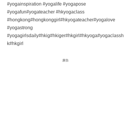
#yogainspiration #yogalife #yogapose
#yogafun#yogateacher #hkyogaclass
#hongkong#hongkonggirl#hkyogateacher#yogalove
#yogastrong
#yogagirlsdaily#hkig#hkiger#hkgirl#hkyoga#yogaclassh
k#hkgirl
廣告