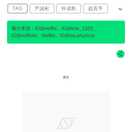
TAG
尹誠彬
秋成勳
趙真亨
金民澈
圖片來源：IG@netflix、IG@kmc_1203_、
IG@netflixkr、Netflix、IG@top.physical
廣告