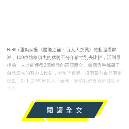
Netflix運動綜藝《體能之巔：百人大挑戰》掀起追看熱
潮，100位體格頂尖的猛將不分年齡性別去比拼，活到最
後的一人才能獲得3億韓元的高額獎金。每個選手都盡了
自己最大的努力去比拼，不留下遺憾，沒有最熱血只有更
熱血，以下是9句鼓舞人心金句，教曉我們要勇於挑戰不
放棄。