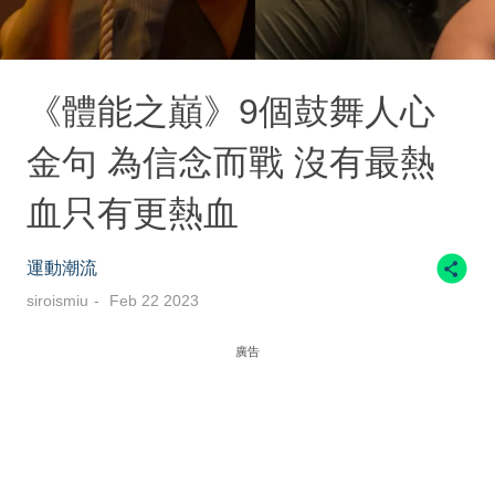
《體能之巔》9個鼓舞人心
金句 為信念而戰 沒有最熱
血只有更熱血
運動潮流
siroismiu
Feb 22 2023
廣告