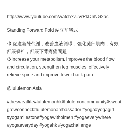
https://www.youtube.com/watch?v=VrPkDnNG2ac
Standing Forward Fold 站立前彎式
🍋 促進新陳代謝，改善血液循環，強化腿部肌肉，有效
舒緩脊椎，舒緩下背疼痛問題
🍋Increase your metabolism, improves the blood flow
and circulation, strengthen leg muscles, effectively
relieve spine and improve lower back pain
@lululemon Asia
#thesweatlife#lululemonhk#lululemoncommunity#sweat
growconnect#lululemonambassador #yoga#yogagirl
#yogamilestone#yogawitholmen #yogaeverywhere
#yogaeveryday #yogahk #yogachallenge