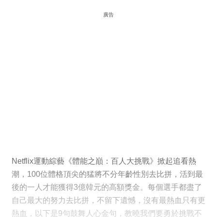
廣告
Netflix運動綜藝《體能之巔：百人大挑戰》掀起追看熱
潮，100位體格頂尖的猛將不分年齡性別去比拼，活到最
後的一人才能獲得3億韓元的高額獎金。每個選手都盡了
自己最大的努力去比拼，不留下遺憾，沒有最熱血只有更
熱血，以下是9句鼓舞人心金句，教曉我們要勇於挑戰不