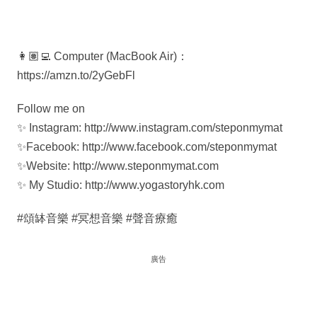
👩🏽‍💻 Computer (MacBook Air)：
https://amzn.to/2yGebFl
Follow me on
✨ Instagram: http://www.instagram.com/steponmymat
✨Facebook: http://www.facebook.com/steponmymat
✨Website: http://www.steponmymat.com
✨ My Studio: http://www.yogastoryhk.com
#頌缽音樂 #冥想音樂 #聲音療癒
廣告