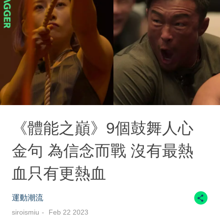
《體能之巔》9個鼓舞人心
金句 為信念而戰 沒有最熱
血只有更熱血
運動潮流
siroismiu
Feb 22 2023