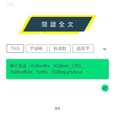
放棄。
TAG
尹誠彬
秋成勳
趙真亨
金民澈
圖片來源：IG@netflix、IG@kmc_1203_、
IG@netflixkr、Netflix、IG@top.physical
廣告