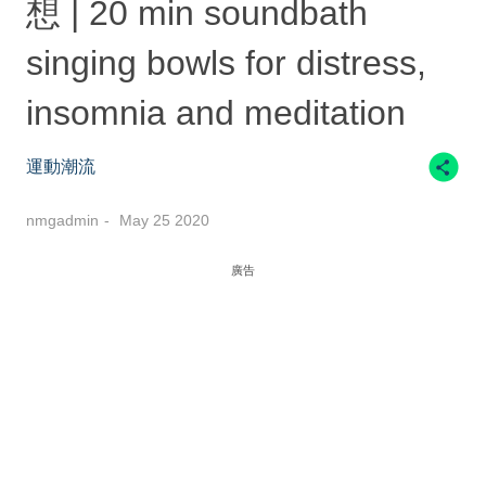
想 | 20 min soundbath
singing bowls for distress,
insomnia and meditation
運動潮流
nmgadmin
May 25 2020
廣告