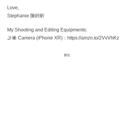
Love,
Stephanie 陳鈳昕
My Shooting and Editing Equipments:
🤳🏽 Camera (iPhone XR)：https://amzn.to/2VvVhKz
廣告