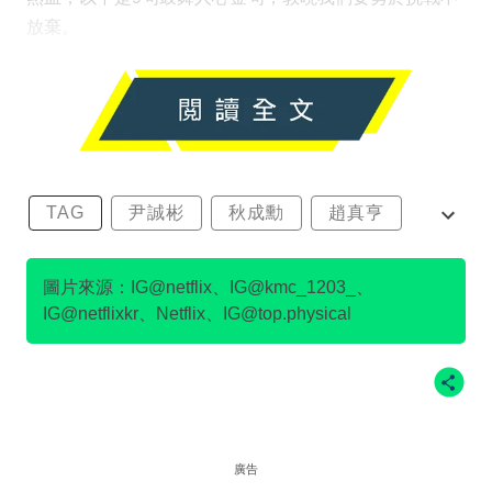
放棄。
TAG
尹誠彬
秋成勳
趙真亨
金民澈
圖片來源：IG@netflix、IG@kmc_1203_、
IG@netflixkr、Netflix、IG@top.physical
廣告