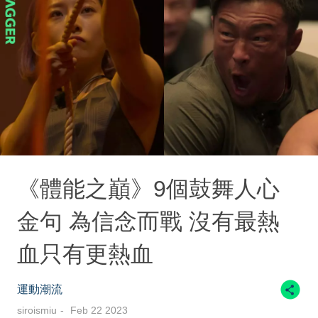
《體能之巔》9個鼓舞人心
金句 為信念而戰 沒有最熱
血只有更熱血
運動潮流
siroismiu
Feb 22 2023