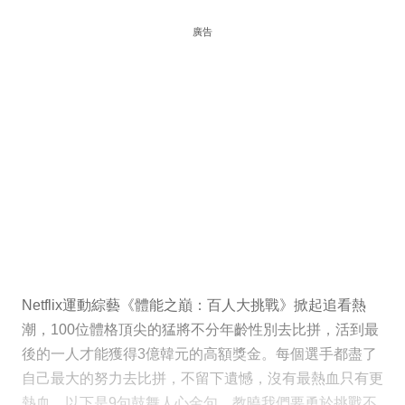
廣告
Netflix運動綜藝《體能之巔：百人大挑戰》掀起追看熱
潮，100位體格頂尖的猛將不分年齡性別去比拼，活到最
後的一人才能獲得3億韓元的高額獎金。每個選手都盡了
自己最大的努力去比拼，不留下遺憾，沒有最熱血只有更
熱血，以下是9句鼓舞人心金句，教曉我們要勇於挑戰不