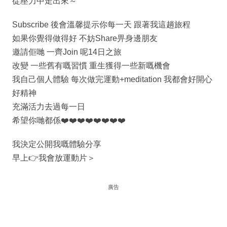
從壓力中走出來～
Subscribe 後會溫馨提示你每一天 跟著我這趟旅程
如果你覺得做得好 不妨Share畀身邊朋友
邀請佢哋 一齊Join 呢14日之旅
改變 一些舊有嘅習慣 重生獲得一些新嘅機會
我自己個人體驗 每次做完運動+meditation 我都會好開心
好精神
充滿活力去過每一日
希望你哋都係❤️❤️❤️❤️❤️❤️❤️❤️
我決定公開我嘅體驗分享
早上👉我會放運動片＞
廣告