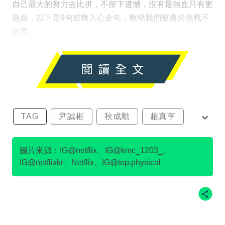
自己最大的努力去比拼，不留下遺憾，沒有最熱血只有更
熱血，以下是9句鼓舞人心金句，教曉我們要勇於挑戰不
放棄。
TAG
尹誠彬
秋成勳
趙真亨
金民澈
圖片來源：IG@netflix、IG@kmc_1203_、
IG@netflixkr、Netflix、IG@top.physical