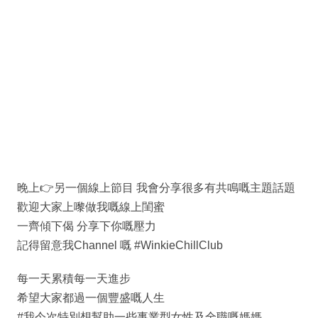
晚上👉另一個線上節目 我會分享很多有共鳴嘅主題話題
歡迎大家上嚟做我嘅線上閨蜜
一齊傾下偈 分享下你嘅壓力
記得留意我Channel 嘅 #WinkieChillClub
每一天累積每一天進步
希望大家都過一個豐盛嘅人生
#我今次特別想幫助一些事業型女性及全職嘅媽媽