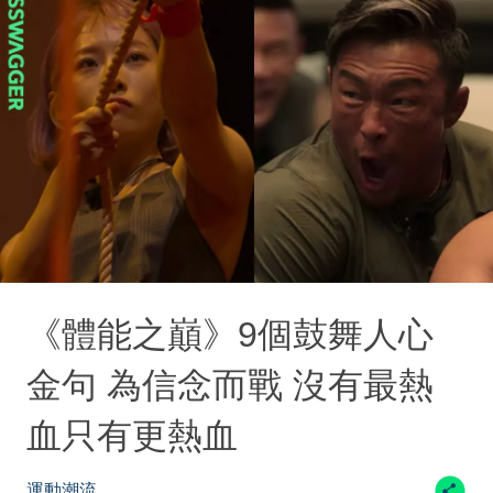
《體能之巔》9個鼓舞人心
金句 為信念而戰 沒有最熱
血只有更熱血
運動潮流