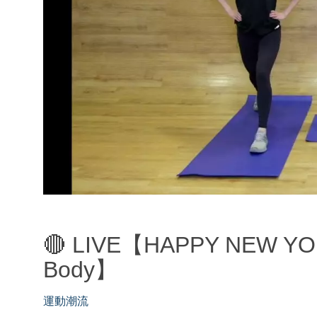
🔴 LIVE【HAPPY NEW Y
Body】
運動潮流