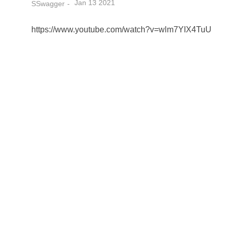
Jan 13 2021
SSwagger
https://www.youtube.com/watch?v=wlm7YIX4TuU