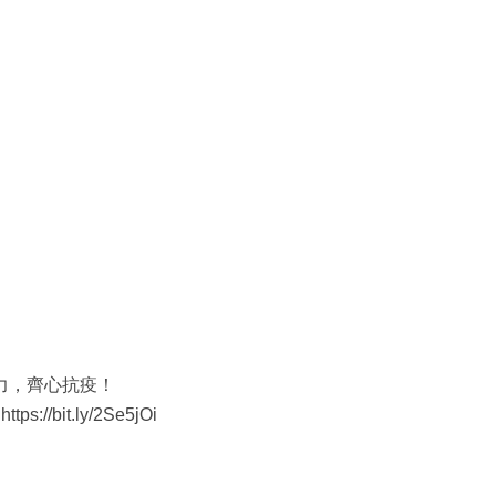
抵抗力，齊心抗疫！
//bit.ly/2Se5jOi