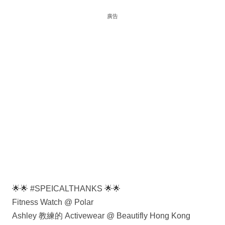
廣告
🌟🌟 #SPEICALTHANKS 🌟🌟
Fitness Watch @ Polar
Ashley 教練的 Activewear @ Beautifly Hong Kong