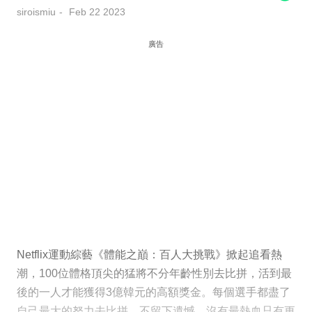
siroismiu
Feb 22 2023
廣告
Netflix運動綜藝《體能之巔：百人大挑戰》掀起追看熱
潮，100位體格頂尖的猛將不分年齡性別去比拼，活到最
後的一人才能獲得3億韓元的高額獎金。每個選手都盡了
自己最大的努力去比拼，不留下遺憾，沒有最熱血只有更