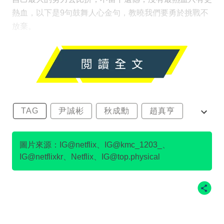
熱血，以下是9句鼓舞人心金句，教曉我們要勇於挑戰不
放棄。
TAG
尹誠彬
秋成勳
趙真亨
金民澈
圖片來源：IG@netflix、IG@kmc_1203_、
IG@netflixkr、Netflix、IG@top.physical