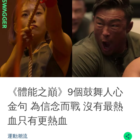
《體能之巔》9個鼓舞人心
金句 為信念而戰 沒有最熱
血只有更熱血
運動潮流